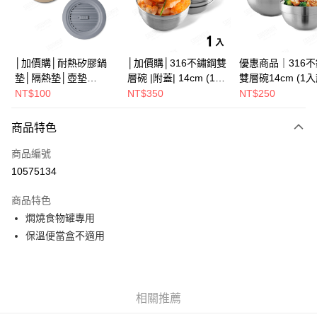
街口支付
悠遊付
Google Pay
│加價購│耐熱矽膠鍋
│加價購│316不鏽鋼雙
優惠商品｜316
墊│隔熱墊│壺墊
層碗 |附蓋| 14cm (1入
雙層碗14cm (1
全盈+PAY
15.2cm GS152
散裝) SG0141
SG0140
NT$100
NT$350
NT$250
ATM付款
商品特色
運送方式
商品編號
全家取貨（下單付款）後，現貨商品將於 3 個工作天內寄出
10575134
（不含訂購當天與例假日）
商品特色
每筆NT$75，滿NT$1,199(含以上)免運費
燜燒食物罐專用
7-11取貨（下單付款）後，現貨商品將於 3 個工作天內寄出
保溫便當盒不適用
（不含訂購當天與例假日）
每筆NT$75，滿NT$1,199(含以上)免運費
※ 下單後（不含訂購當天），現貨商品將於１－３個工作天寄出，
相關推薦
不含例假日 ( 北北基地區若無管理室請備