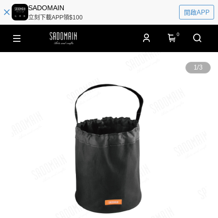
SADOMAIN
開啟APP
立刻下載APP領$100
0
1
/
3