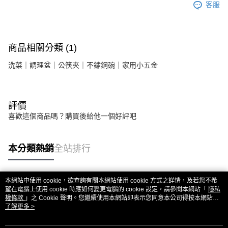
客服
每筆NT$85，滿NT$1,299(含以上)免運費
海外中華郵政配送
查看運費
商品相關分類 (1)
洗菜｜調理盆｜公筷夾｜不鏽鋼碗｜家用小五金
評價
喜歡這個商品嗎？購買後給他一個好評吧
本分類熱銷
全站排行
本網站中使用 cookie，欲查詢有關本網站使用 cookie 方式之詳情，及若您不希
熱門標籤
望在電腦上使用 cookie 時應如何變更電腦的 cookie 設定，請參閱本網站「
隱私
權條款
」之 Cookie 聲明。您繼續使用本網站即表示您同意本公司得按本網站使
用條款之 Cookie 聲明使用 cookie。
了解更多 >