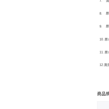
7.
8.
9.
10.
原
11.
原
12.
商品