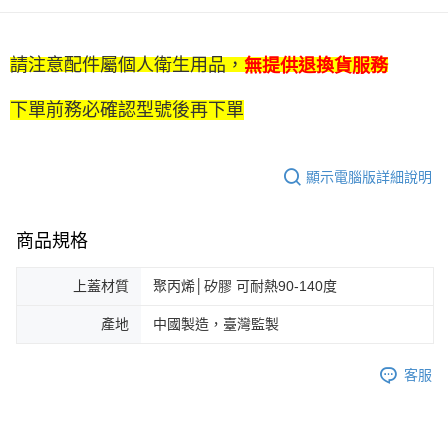
※ 下單後（不含訂購當天），現貨商品將於１－３個工作天寄出，
不含例假日 ( 北北基地區若無管理室請備
每筆NT$85，滿NT$1,299(含以上)免運費
請注意配件屬個人衛生用品，
無提供退換貨服務
海外中華郵政配送
查看運費
下單前務必確認型號後再下單
顯示電腦版詳細說明
商品規格
上蓋材質
聚丙烯│矽膠 可耐熱90-140度
產地
中國製造，臺灣監製
客服