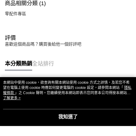
商品相關分類 (1)
零配件專區
評價
喜歡這個商品嗎？購買後給他一個好評吧
本分類熱銷
全站排行
本網站中使用 cookie，欲查詢有關本網站使用 cookie 方式之詳情，及若您不希
熱門標籤
望在電腦上使用 cookie 時應如何變更電腦的 cookie 設定，請參閱本網站「
隱私
權條款
」之 Cookie 聲明。您繼續使用本網站即表示您同意本公司得按本網站使
用條款之 Cookie 聲明使用 cookie。
了解更多 >
我知道了