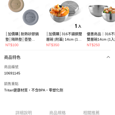
Apple Pay
街口支付
悠遊付
Google Pay
│加價購│耐熱矽膠鍋
│加價購│316不鏽鋼雙
優惠商品｜316
墊│隔熱墊│壺墊
層碗 |附蓋| 14cm (1入
雙層碗14cm (1
全盈+PAY
15.2cm GS152
散裝) SG0141
SG0140
NT$100
NT$350
NT$250
ATM付款
商品特色
運送方式
商品編號
全家取貨（下單付款）後，現貨商品將於 3 個工作天內寄出
10691145
（不含訂購當天與例假日）
銷售重點
每筆NT$75，滿NT$1,199(含以上)免運費
Tritan健康材質，不含BPA，零塑化劑
7-11取貨（下單付款）後，現貨商品將於 3 個工作天內寄出
（不含訂購當天與例假日）
每筆NT$75，滿NT$1,199(含以上)免運費
詳細說明
商品規格
相關推薦