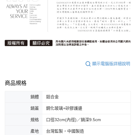
顯示電腦版詳細說明
商品規格
鍋體
鋁合金
鍋蓋
鋼化玻璃+矽膠護邊
規格
口徑32cm(內徑)／鍋深9.5cm
產地
台灣監製，中國製造