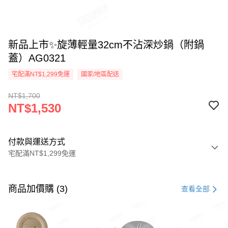
新品上市✨旋薄輕量32cm不沾深炒鍋（附鍋
蓋）AG0321
宅配滿NT$1,299免運
國家/地區配送
NT$1,700
NT$1,530
付款與運送方式
宅配滿NT$1,299免運
付款方式
信用卡一次付款
商品加價購 (3)
查看全部
LINE Pay
Apple Pay