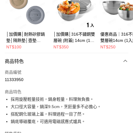
街口支付
悠遊付
Google Pay
│加價購│耐熱矽膠鍋
│加價購│316不鏽鋼雙
優惠商品｜316
墊│隔熱墊│壺墊
層碗 |附蓋| 14cm (1入
雙層碗14cm (1
全盈+PAY
15.2cm GS152
散裝) SG0141
SG0140
NT$100
NT$350
NT$250
ATM付款
商品特色
運送方式
商品編號
※ 下單後（不含訂購當天），現貨商品將於１－３個工作天寄出，
11333950
不含例假日 ( 北北基地區若無管理室請備
商品特色
每筆NT$85，滿NT$1,299(含以上)免運費
採用旋壓輕量技術，鍋身輕量，料理無負擔。
海外中華郵政配送
查看運費
大口徑大容量，鍋深9.5cm，烹飪量多不必擔心。
搭配鋼化玻璃上蓋，料理過程一目了然。
鍋底導磁覆底，可適用電磁感應式爐具。