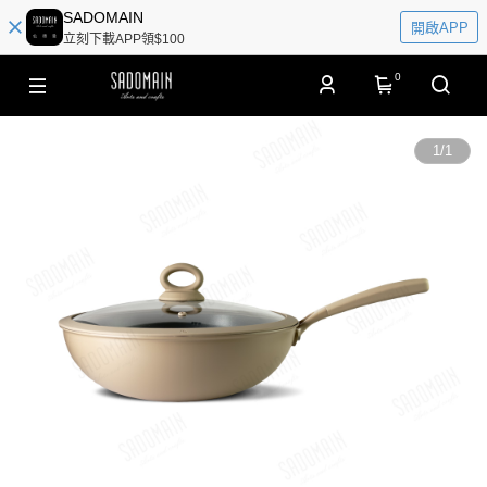
SADOMAIN
開啟APP
立刻下載APP領$100
0
1
/
1