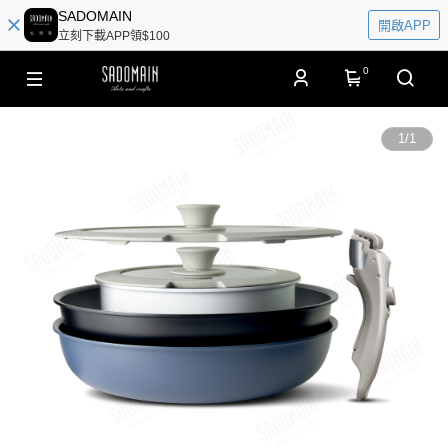
SADOMAIN
開啟APP
立刻下載APP領$100
0
1
/
1