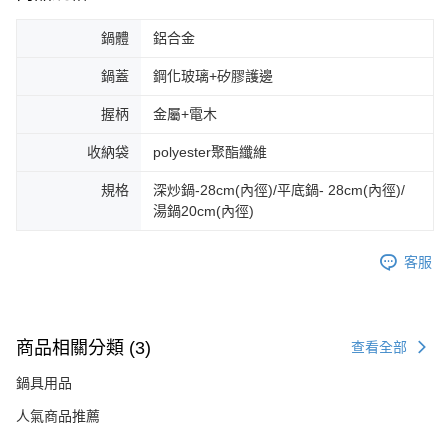
鍋體
鋁合金
鍋蓋
鋼化玻璃+矽膠護邊
握柄
金屬+電木
收納袋
polyester聚酯纖維
規格
深炒鍋-28cm(內徑)/平底鍋- 28cm(內徑)/
湯鍋20cm(內徑)
客服
商品相關分類 (3)
查看全部
鍋具用品
人氣商品推薦