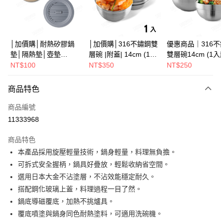
街口支付
悠遊付
Google Pay
│加價購│耐熱矽膠鍋
│加價購│316不鏽鋼雙
優惠商品｜316
墊│隔熱墊│壺墊
層碗 |附蓋| 14cm (1入
雙層碗14cm (1
全盈+PAY
15.2cm GS152
散裝) SG0141
SG0140
NT$100
NT$350
NT$250
ATM付款
商品特色
運送方式
商品編號
※ 下單後（不含訂購當天），現貨商品將於１－３個工作天寄出，
11333968
不含例假日 ( 北北基地區若無管理室請備
商品特色
每筆NT$85，滿NT$1,299(含以上)免運費
本產品採用旋壓輕量技術，鍋身輕量，料理無負擔。
海外中華郵政配送
查看運費
可拆式安全握柄，鍋具好疊放，輕鬆收納省空間。
選用日本大金不沾塗層，不沾效能穩定耐久。
搭配鋼化玻璃上蓋，料理過程一目了然。
鍋底導磁覆底，加熱不挑爐具。
覆底噴塗與鍋身同色耐熱塗料，可適用洗碗機。