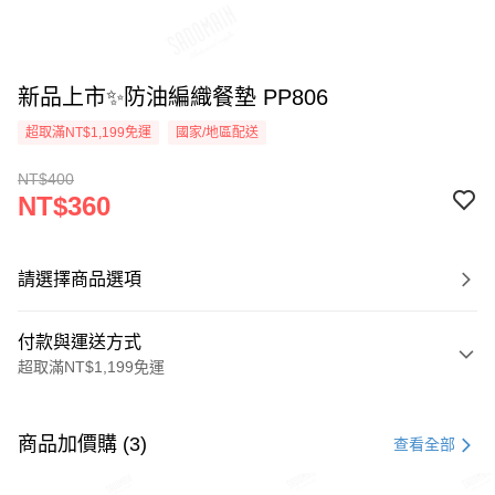
新品上市✨防油編織餐墊 PP806
超取滿NT$1,199免運
國家/地區配送
NT$400
NT$360
請選擇商品選項
付款與運送方式
超取滿NT$1,199免運
付款方式
信用卡一次付款
商品加價購 (3)
查看全部
LINE Pay