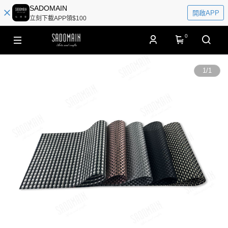
SADOMAIN
開啟APP
立刻下載APP領$100
0
1
/
1