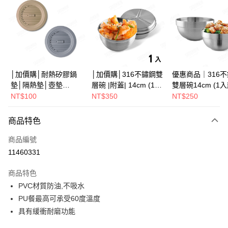
Apple Pay
街口支付
悠遊付
Google Pay
│加價購│耐熱矽膠鍋
│加價購│316不鏽鋼雙
優惠商品｜316
墊│隔熱墊│壺墊
層碗 |附蓋| 14cm (1入
雙層碗14cm (1
全盈+PAY
15.2cm GS152
散裝) SG0141
SG0140
NT$100
NT$350
NT$250
ATM付款
商品特色
運送方式
商品編號
全家取貨（下單付款）後，現貨商品將於 3 個工作天內寄出
11460331
（不含訂購當天與例假日）
商品特色
每筆NT$75，滿NT$1,199(含以上)免運費
PVC材質防油,不吸水
7-11取貨（下單付款）後，現貨商品將於 3 個工作天內寄出
PU餐最高可承受60度溫度
（不含訂購當天與例假日）
具有緩衝耐磨功能
每筆NT$75，滿NT$1,199(含以上)免運費