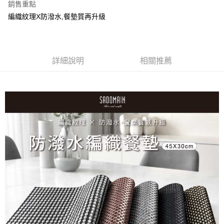
銷售重點
※ 下單後（不含訂購當天），現貨商品將於１－３個工作天寄出，
編織紋理X防潑水,餐墊質再升級
不含例假日 ( 北北基地區若無管理室請備
每筆NT$85，滿NT$1,299(含以上)免運費
海外中華郵政配送
查看運費
詳細說明
相關推薦