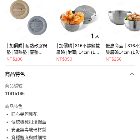
Apple Pay
街口支付
悠遊付
Google Pay
│加價購│耐熱矽膠鍋
│加價購│316不鏽鋼雙
優惠商品｜316
墊│隔熱墊│壺墊
層碗 |附蓋| 14cm (1入
雙層碗14cm (1
全盈+PAY
15.2cm GS152
散裝) SG0141
SG0140
NT$100
NT$350
NT$250
ATM付款
商品特色
運送方式
商品編號
全家取貨（下單付款）後，現貨商品將於 3 個工作天內寄出
11815186
（不含訂購當天與例假日）
商品特色
每筆NT$75，滿NT$1,199(含以上)免運費
匠心幾何雕花
7-11取貨（下單付款）後，現貨商品將於 3 個工作天內寄出
傳統機械扣環帽蓋
（不含訂購當天與例假日）
安全無毒玻璃材質
每筆NT$75，滿NT$1,199(含以上)免運費
寬穩瓶底與纖細頸口