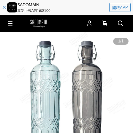
SADOMAIN
開啟APP
立刻下載APP領$100
0
1
/
1