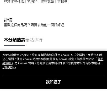
戶外保溫杯瓶｜玻璃杯｜保溫便當｜食物罐
評價
喜歡這個商品嗎？購買後給他一個好評吧
本分類熱銷
全站排行
本網站中使用 cookie，欲查詢有關本網站使用 cookie 方式之詳情，及若您不希
熱門標籤
望在電腦上使用 cookie 時應如何變更電腦的 cookie 設定，請參閱本網站「
隱私
權條款
」之 Cookie 聲明。您繼續使用本網站即表示您同意本公司得按本網站使
用條款之 Cookie 聲明使用 cookie。
了解更多 >
我知道了