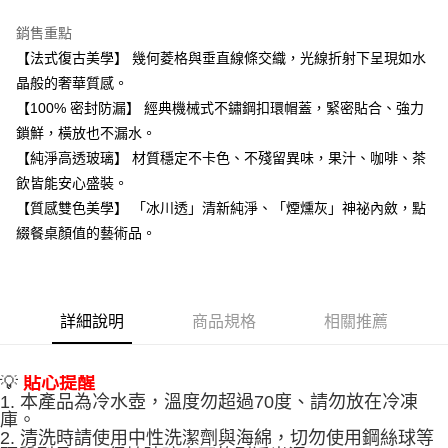
※ 下單後（不含訂購當天），現貨商品將於１－３個工作天寄出，
銷售重點
不含例假日 ( 北北基地區若無管理室請備
【法式復古美學】 幾何菱格與垂直線條交織，光線折射下呈現如水
每筆NT$85，滿NT$1,299(含以上)免運費
晶般的奢華質感。
【100% 密封防漏】 經典機械式不鏽鋼扣環帽蓋，緊密貼合、強力
海外中華郵政配送
查看運費
鎖鮮，橫放也不漏水。
【純淨高透玻璃】 材質穩定不卡色、不殘留異味，果汁、咖啡、茶
飲皆能安心盛裝。
【質感雙色美學】 「冰川透」清新純淨、「煙燻灰」神祕內斂，點
綴餐桌顏值的藝術品。
詳細說明
商品規格
相關推薦
💡
貼心提醒
1. 本產品為冷水壺，溫度勿超過70度、
請勿放在冷凍
庫。
2. 清洗時請使用中性洗潔劑與海綿，切勿使用鋼絲球等