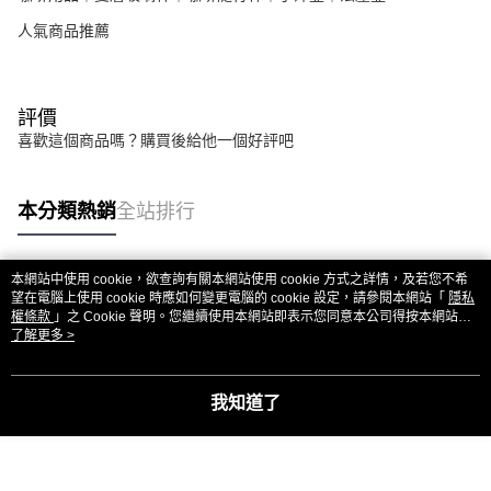
人氣商品推薦
評價
喜歡這個商品嗎？購買後給他一個好評吧
本分類熱銷
全站排行
本網站中使用 cookie，欲查詢有關本網站使用 cookie 方式之詳情，及若您不希
熱門標籤
望在電腦上使用 cookie 時應如何變更電腦的 cookie 設定，請參閱本網站「
隱私
權條款
」之 Cookie 聲明。您繼續使用本網站即表示您同意本公司得按本網站使
用條款之 Cookie 聲明使用 cookie。
了解更多 >
我知道了