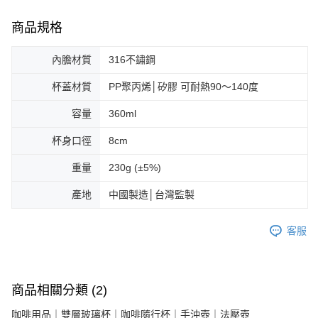
商品規格
內膽材質
316不鏽鋼
杯蓋材質
PP聚丙烯│矽膠 可耐熱90～140度
容量
360ml
杯身口徑
8cm
重量
230g (±5%)
產地
中國製造│台灣監製
客服
商品相關分類 (2)
咖啡用品｜雙層玻璃杯｜咖啡隨行杯｜手沖壺｜法壓壺