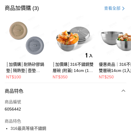
信用卡一次付款
商品加價購 (3)
查看全部
LINE Pay
Apple Pay
街口支付
悠遊付
Google Pay
│加價購│耐熱矽膠鍋
│加價購│316不鏽鋼雙
優惠商品｜316
墊│隔熱墊│壺墊
層碗 |附蓋| 14cm (1入
雙層碗14cm (1
全盈+PAY
15.2cm GS152
散裝) SG0141
SG0140
NT$100
NT$350
NT$250
ATM付款
商品特色
運送方式
商品編號
全家取貨（下單付款）後，現貨商品將於 3 個工作天內寄出
6056442
（不含訂購當天與例假日）
商品特色
每筆NT$75，滿NT$1,199(含以上)免運費
316最高等級不鏽鋼