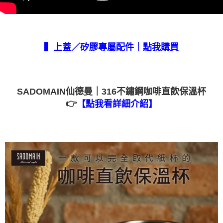
▍上蓋／矽膠專屬配件｜點我購買
SADOMAIN仙德曼｜316不鏽鋼咖啡直飲保溫杯
👉
【點我看詳細介紹】