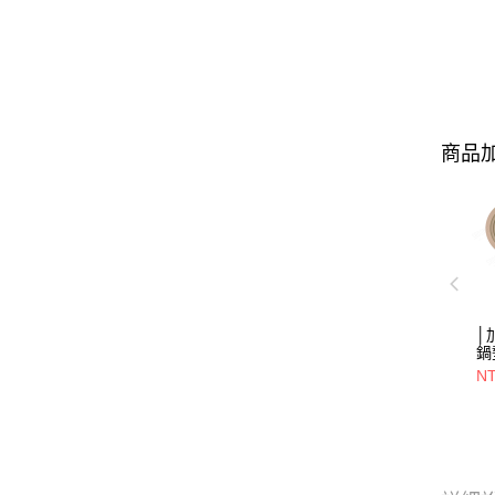
商品加
│
鍋
NT