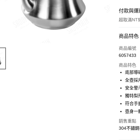
付款與運
超取滿NT$
付款方式
商品特色
信用卡一
商品編號
6057433
LINE Pay
商品特色
Apple Pay
底部導
全壺採用
街口支付
安全警
悠遊付
獨特梨
符合手
Google Pa
壺身一
全盈+PAY
銷售重點
ATM付款
304不鏽