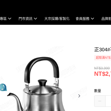
專區
門市資訊
大宗採購/客製化
會員服務
品牌
正304
超取滿NT$
NT$3,000
NT$2,
數量