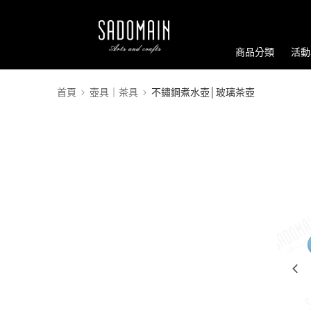
商品分類
活動
首頁
壺具｜茶具
不鏽鋼煮水壺│玻璃茶壺