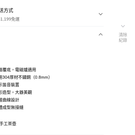
送方式
1,199免運
清除
紀錄
次付款
磁覆底，電磁爐適用
304厚材不鏽鋼（0.8mm）
示笛音裝置
形造型，大器美觀
握曲線設計
y
體成型無接縫
鋼手工茶壺