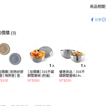
商品相關分
運送方式
全家取貨（
壺具｜茶
分享
（不含訂
每筆NT$7
價購 (3)
7-11取
（不含訂
每筆NT$7
※ 下單
不含例假日
每筆NT$8
加價購│耐熱矽膠
│加價購│316不鏽
優惠商品｜316不
墊│隔熱墊│壺墊
鋼雙層碗 |附蓋|
鏽鋼雙層碗14cm
海外中華
15.2cm GS152
14cm (1入散裝)
(1入散裝) SG0140
$100
NT$350
NT$250
SG0141