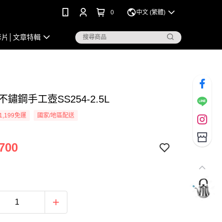
0
中文 (繁體)
影片│文章特輯
#不鏽鋼手工壺SS254-2.5L
1,199免運
國家/地區配送
700