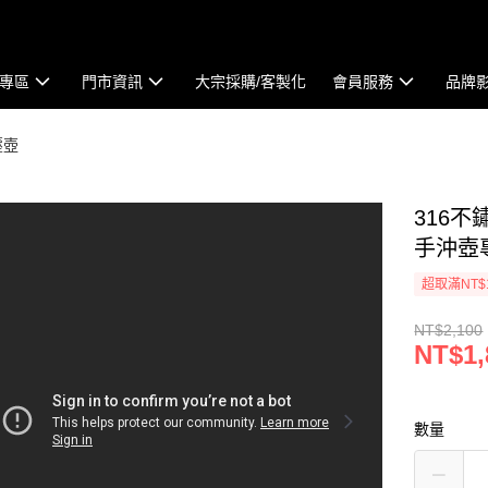
專區
門市資訊
大宗採購/客製化
會員服務
品牌
壓壺
316不
手沖壺
超取滿NT$
NT$2,100
NT$1,
數量