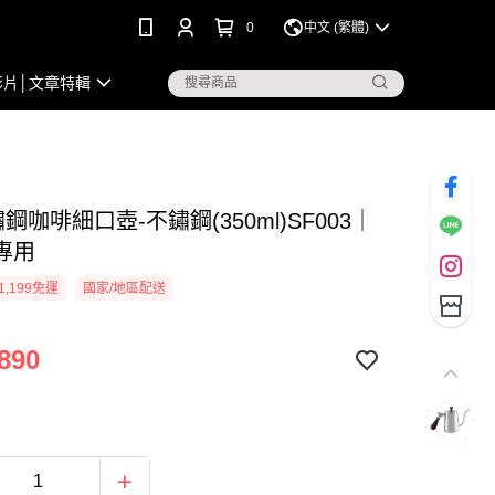
0
中文 (繁體)
影片│文章特輯
鏽鋼咖啡細口壺-不鏽鋼(350ml)SF003｜
專用
1,199免運
國家/地區配送
890