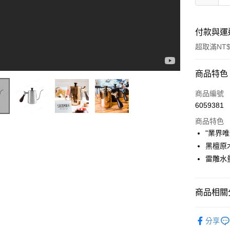
付款與運
超取滿NT$
付款方式
商品特色
信用卡一
商品編號
6059381
LINE Pay
商品特色
Apple Pay
"業界
黑檀原
街口支付
雷雕水
悠遊付
Google Pa
商品相關分
全盈+PAY
咖啡用品
分享
ATM付款