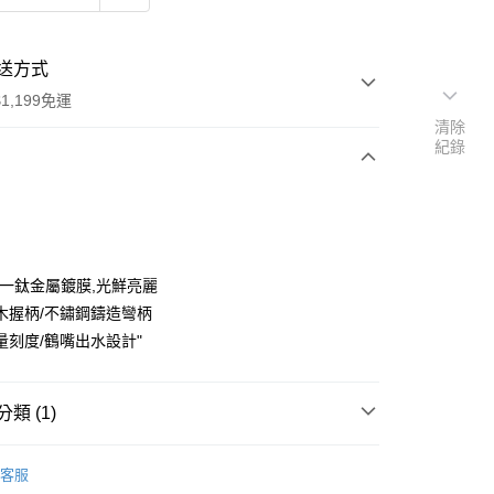
送方式
1,199免運
清除
紀錄
次付款
唯一鈦金屬鍍膜,光鮮亮麗
木握柄/不鏽鋼鑄造彎柄
量刻度/鶴嘴出水設計"
y
類 (1)
｜雙層玻璃杯｜咖啡隨行杯｜手沖壺｜法壓壺
客服