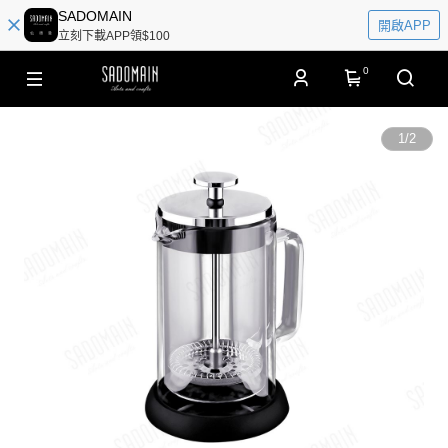
SADOMAIN
開啟APP
立刻下載APP領$100
0
1
/
2