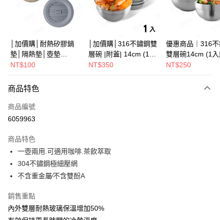
街口支付
悠遊付
Google Pay
│加價購│耐熱矽膠鍋
│加價購│316不鏽鋼雙
優惠商品｜316
墊│隔熱墊│壺墊
層碗 |附蓋| 14cm (1入
雙層碗14cm (1
全盈+PAY
15.2cm GS152
散裝) SG0141
SG0140
NT$100
NT$350
NT$250
ATM付款
商品特色
運送方式
商品編號
全家取貨（下單付款）後，現貨商品將於 3 個工作天內寄出
6059963
（不含訂購當天與例假日）
商品特色
每筆NT$75，滿NT$1,199(含以上)免運費
一壺兩用.可適用咖啡.茶飲萃取
7-11取貨（下單付款）後，現貨商品將於 3 個工作天內寄出
304不鏽鋼極細壓網
（不含訂購當天與例假日）
不含重金屬∕不含雙酚A
每筆NT$75，滿NT$1,199(含以上)免運費
銷售重點
※ 下單後（不含訂購當天），現貨商品將於１－３個工作天寄出，
內外雙層耐熱玻璃保溫增加50%
不含例假日 ( 北北基地區若無管理室請備