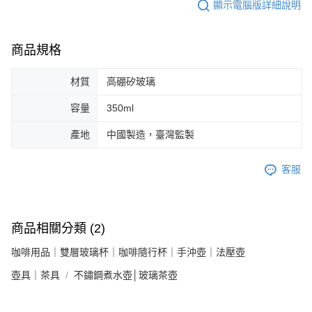
顯示電腦版詳細說明
商品規格
材質
高硼矽玻璃
容量
350ml
產地
中國製造，臺灣監製
客服
商品相關分類 (2)
咖啡用品｜雙層玻璃杯｜咖啡隨行杯｜手沖壺｜法壓壺
壺具｜茶具
不鏽鋼煮水壺│玻璃茶壺