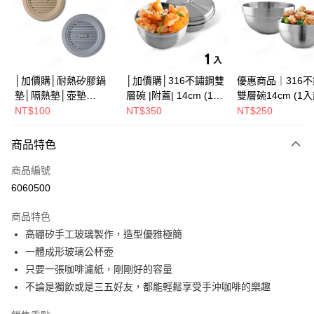
街口支付
悠遊付
Google Pay
│加價購│耐熱矽膠鍋
│加價購│316不鏽鋼雙
優惠商品｜316
墊│隔熱墊│壺墊
層碗 |附蓋| 14cm (1入
雙層碗14cm (1
全盈+PAY
15.2cm GS152
散裝) SG0141
SG0140
NT$100
NT$350
NT$250
ATM付款
商品特色
運送方式
商品編號
全家取貨（下單付款）後，現貨商品將於 3 個工作天內寄出
6060500
（不含訂購當天與例假日）
商品特色
每筆NT$75，滿NT$1,199(含以上)免運費
高硼矽手工玻璃製作，造型優雅極簡
7-11取貨（下單付款）後，現貨商品將於 3 個工作天內寄出
一體成形玻璃公杯壺
（不含訂購當天與例假日）
只要一張咖啡濾紙，剛剛好的容量
每筆NT$75，滿NT$1,199(含以上)免運費
不論是獨飲或是三五好友，都能輕鬆享受手沖咖啡的樂趣
※ 下單後（不含訂購當天），現貨商品將於１－３個工作天寄出，