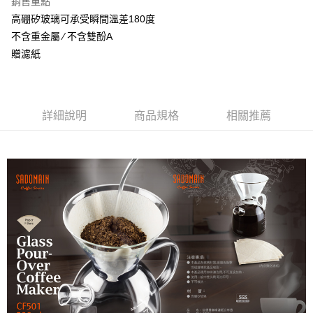
銷售重點
不含例假日 ( 北北基地區若無管理室請備
高硼矽玻璃可承受瞬間溫差180度
每筆NT$85，滿NT$1,299(含以上)免運費
不含重金屬 ∕ 不含雙酚A
贈濾紙
海外中華郵政配送
查看運費
詳細說明
商品規格
相關推薦