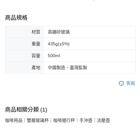
商品規格
材質
高硼矽玻璃
重量
435g(±5%)
容量
500ml
產地
中國製造，臺灣監製
客服
商品相關分類 (1)
咖啡用品｜雙層玻璃杯｜咖啡隨行杯｜手沖壺｜法壓壺