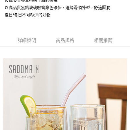
玻璃吸管餐具帶來全新的選擇
每筆NT$85，滿NT$1,299(含以上)免運費
以高品質無鉛玻璃吸管綠色環保，邊緣滑順外型，舒適圓潤
夏日/冬日不可缺少的好物
海外中華郵政配送
查看運費
詳細說明
商品規格
相關推薦