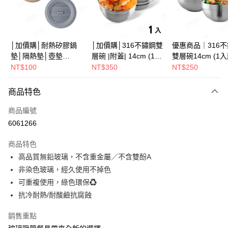
街口支付
悠遊付
Google Pay
│加價購│耐熱矽膠鍋
│加價購│316不鏽鋼雙
優惠商品｜316
墊│隔熱墊│壺墊
層碗 |附蓋| 14cm (1入
雙層碗14cm (1
全盈+PAY
15.2cm GS152
散裝) SG0141
SG0140
NT$100
NT$350
NT$250
ATM付款
商品特色
運送方式
商品編號
全家取貨（下單付款）後，現貨商品將於 3 個工作天內寄出
6061266
（不含訂購當天與例假日）
商品特色
每筆NT$75，滿NT$1,199(含以上)免運費
高品質無鉛玻璃，不含重金屬／不含雙酚A
7-11取貨（下單付款）後，現貨商品將於 3 個工作天內寄出
非染色玻璃，經久使用不掉色
（不含訂購當天與例假日）
可重複使用，綠色環保♻
每筆NT$75，滿NT$1,199(含以上)免運費
抗冷耐熱/耐酸鹼抗腐蝕
※ 下單後（不含訂購當天），現貨商品將於１－３個工作天寄出，
銷售重點
不含例假日 ( 北北基地區若無管理室請備