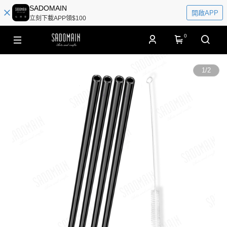
SADOMAIN
開啟APP
立刻下載APP領$100
0
1
/
2