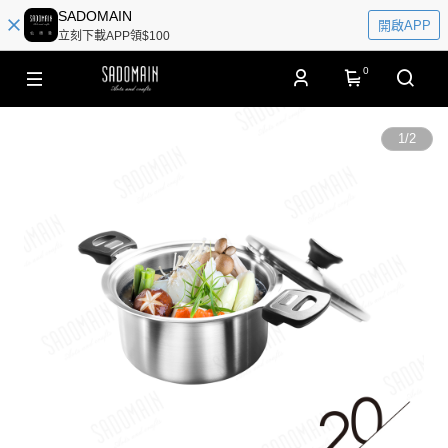
SADOMAIN
開啟APP
立刻下載APP領$100
0
1
/
2