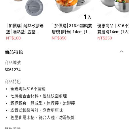
街口支付
悠遊付
Google Pay
│加價購│耐熱矽膠鍋
│加價購│316不鏽鋼雙
優惠商品｜316
墊│隔熱墊│壺墊
層碗 |附蓋| 14cm (1入
雙層碗14cm (1
全盈+PAY
15.2cm GS152
散裝) SG0141
SG0140
NT$100
NT$350
NT$250
ATM付款
商品特色
運送方式
商品編號
※ 下單後（不含訂購當天），現貨商品將於１－３個工作天寄出，
6061274
不含例假日 ( 北北基地區若無管理室請備
商品特色
每筆NT$85，滿NT$1,299(含以上)免運費
全鍋均採316不鏽鋼
海外中華郵政配送
查看運費
七層複合金材料，髮絲紋面處理
鍋柄鍋身一體成型，無焊接，無鉚接
崁置式鍋緣設計，烹煮更原味
輕量化電木柄，符合人體，防滑設計