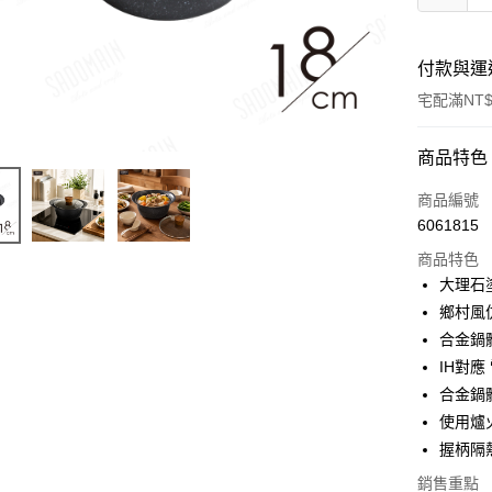
付款與運
宅配滿NT$
付款方式
商品特色
信用卡一
商品編號
6061815
LINE Pay
商品特色
Apple Pay
大理石
鄉村風
街口支付
合金鍋
悠遊付
IH對應
合金鍋
Google Pa
使用爐
全盈+PAY
握柄隔
ATM付款
銷售重點