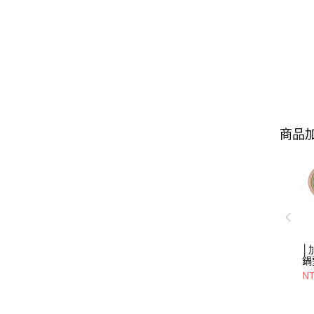
商品加
│
鍋
NT