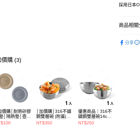
採用日本O
運送方式
商品相關分
※ 下單
不含例假日
鍋具用品
分享
每筆NT$8
海外中華
價購 (3)
加價購│耐熱矽膠
│加價購│316不鏽
優惠商品｜316不
墊│隔熱墊│壺墊
鋼雙層碗 |附蓋|
鏽鋼雙層碗14cm
15.2cm GS152
14cm (1入散裝)
(1入散裝) SG0140
$100
NT$350
NT$250
SG0141