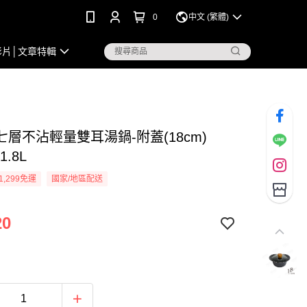
0
中文 (繁體)
影片│文章特輯
層不沾輕量雙耳湯鍋-附蓋(18cm)
1.8L
1,299免運
國家/地區配送
20