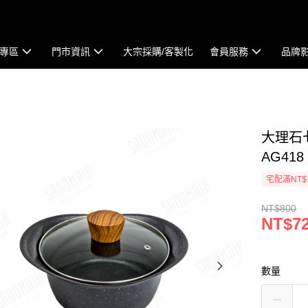
專區
門市資訊
大宗採購/客製化
會員服務
品牌
大理石七
AG418 
宅配滿NT$
NT$800
NT$7
數量