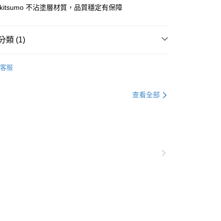
kitsumo 不沾塗層材質，品質穩定有保障
類 (1)
後（不含訂購當天），現貨商品將於１－３個工作天寄出，
 ( 北北基地區若無管理室請備
客服
5，滿NT$1,299(含以上)免運費
郵政配送
查看運費
查看全部