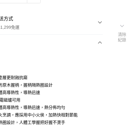
送方式
1,299免運
清除
紀錄
次付款
塗層更耐蝕抗磨
仿原木握柄，握柄隔熱圈設計
體高導熱性，導熱迅速
 電磁爐可用
體高導熱性，導熱迅速，熱分佈均勻
y
火烹調，應採用中小火侯，加熱快相對節能
熱圈設計，人體工學握把好握不燙手