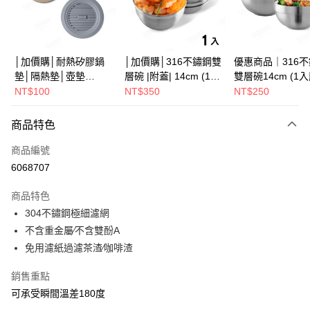
街口支付
悠遊付
Google Pay
│加價購│耐熱矽膠鍋
│加價購│316不鏽鋼雙
優惠商品｜316
墊│隔熱墊│壺墊
層碗 |附蓋| 14cm (1入
雙層碗14cm (1
全盈+PAY
15.2cm GS152
散裝) SG0141
SG0140
NT$100
NT$350
NT$250
ATM付款
商品特色
運送方式
商品編號
全家取貨（下單付款）後，現貨商品將於 3 個工作天內寄出
6068707
（不含訂購當天與例假日）
商品特色
每筆NT$75，滿NT$1,199(含以上)免運費
304不鏽鋼極細濾網
7-11取貨（下單付款）後，現貨商品將於 3 個工作天內寄出
不含重金屬∕不含雙酚A
（不含訂購當天與例假日）
免用濾紙過濾茶渣∕咖啡渣
每筆NT$75，滿NT$1,199(含以上)免運費
銷售重點
※ 下單後（不含訂購當天），現貨商品將於１－３個工作天寄出，
可承受瞬間溫差180度
不含例假日 ( 北北基地區若無管理室請備