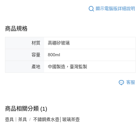
顯示電腦版詳細說明
商品規格
材質
高硼矽玻璃
容量
800ml
產地
中國製造，臺灣監製
客服
商品相關分類 (1)
壺具｜茶具
不鏽鋼煮水壺│玻璃茶壺