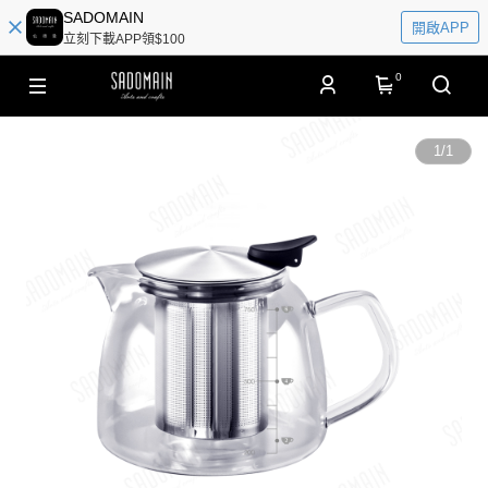
SADOMAIN
開啟APP
立刻下載APP領$100
0
1
/
1