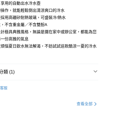
日享用的自動出水冷水壺
的操作，就能輕鬆倒出清涼爽口的冷水
壺採用高硼矽耐熱玻璃，可盛裝冷/熱水
性，不含重金屬／不含雙酚A
設計極具典雅風格，無論是擺在家中或辦公室，都能為您
添一份高雅的氣息
在煩惱夏日飲水無法解渴，不妨試試這款酷涼一夏的冷水
下單付款）後，現貨商品將於 3 個工作天內寄出
購當天與例假日）
5，滿NT$1,199(含以上)免運費
類 (1)
貨（下單付款）後，現貨商品將於 3 個工作天內寄出
購當天與例假日）
具
不鏽鋼煮水壺│玻璃茶壺
5，滿NT$1,199(含以上)免運費
客服
後（不含訂購當天），現貨商品將於１－３個工作天寄出，
查看全部
 ( 北北基地區若無管理室請備
5，滿NT$1,299(含以上)免運費
郵政配送
查看運費