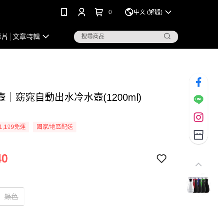
0
中文 (繁體)
影片│文章特輯
｜窈窕自動出水冷水壺(1200ml)
1,199免運
國家/地區配送
40
綠色