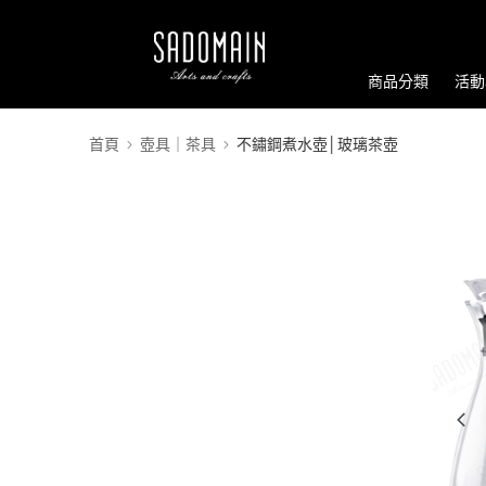
商品分類
活動
首頁
壺具｜茶具
不鏽鋼煮水壺│玻璃茶壺