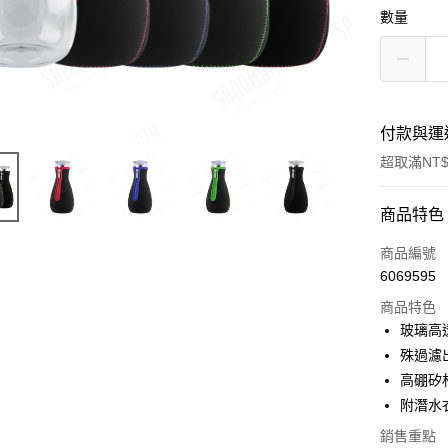
數量
付款與運
超取滿NT$
付款方式
商品特色
信用卡一
商品編號
6069595
LINE Pay
商品特色
Apple Pay
玻璃高
殊過濾
街口支付
高硼矽
悠遊付
附潛水
Google Pa
銷售重點