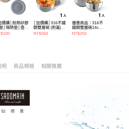
加價購│耐熱矽膠
│加價購│316不鏽
優惠商品｜316不
墊│隔熱墊│壺墊
鋼雙層碗 |附蓋|
鏽鋼雙層碗14cm
15.2cm GS152
14cm (1入散裝)
(1入散裝) SG0140
$100
NT$350
NT$250
SG0141
說明
商品規格
相關推薦