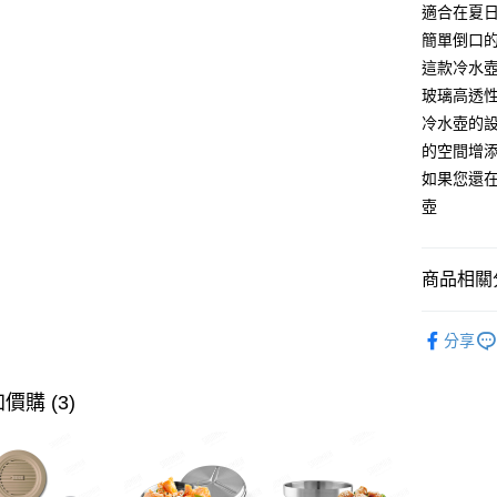
適合在夏
全盈+PAY
簡單倒口
ATM付款
這款冷水
玻璃高透
冷水壺的
運送方式
的空間增
如果您還
全家取貨（
壺
（不含訂
每筆NT$7
商品相關分
7-11取
（不含訂
壺具｜茶
每筆NT$7
分享
※ 下單
價購 (3)
不含例假日
每筆NT$8
海外中華