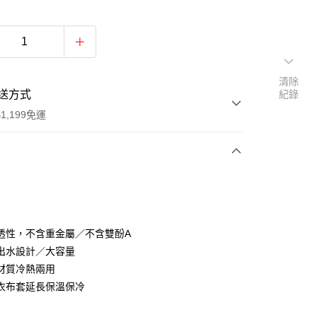
清除
送方式
紀錄
1,199免運
次付款
透性，不含重金屬／不含雙酚A
出水設計／大容量
材質冷熱兩用
衣布套延長保溫保冷
y