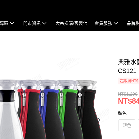
專區
門市資訊
大宗採購/客製化
會員服務
品牌
典雅水壺
CS121
超取滿NT$
NT$1,200
NT$8
顏色
藍色