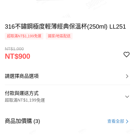
316不鏽鋼極度輕薄經典保溫杯(250ml) LL251
超取滿NT$1,199免運
國家/地區配送
NT$1,000
NT$900
請選擇商品選項
付款與運送方式
超取滿NT$1,199免運
付款方式
信用卡一次付款
商品加價購 (3)
查看全部
LINE Pay