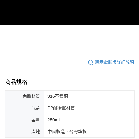
顯示電腦版詳細說明
商品規格
內膽材質
316不鏽鋼
瓶蓋
PP耐衝擊材質
容量
250ml
產地
中國製造，台灣監製