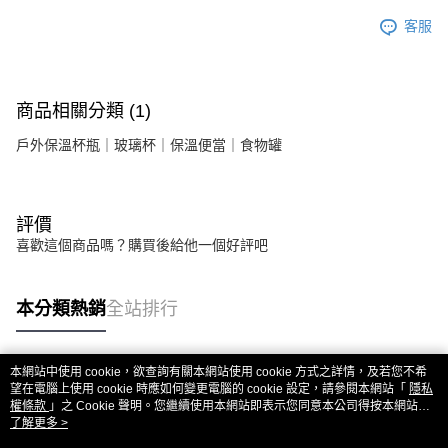
客服
商品相關分類 (1)
戶外保溫杯瓶｜玻璃杯｜保溫便當｜食物罐
評價
喜歡這個商品嗎？購買後給他一個好評吧
本分類熱銷
全站排行
本網站中使用 cookie，欲查詢有關本網站使用 cookie 方式之詳情，及若您不希
熱門標籤
望在電腦上使用 cookie 時應如何變更電腦的 cookie 設定，請參閱本網站「
隱私
權條款
」之 Cookie 聲明。您繼續使用本網站即表示您同意本公司得按本網站使
用條款之 Cookie 聲明使用 cookie。
了解更多 >