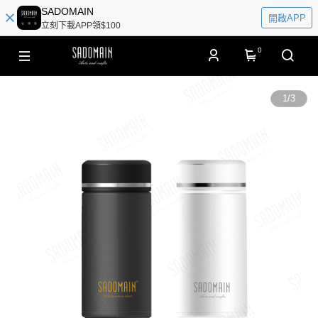
SADOMAIN
開啟APP
立刻下載APP領$100
0
1
/
3