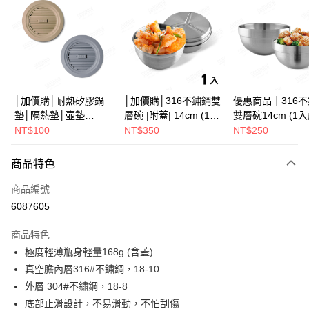
Apple Pay
街口支付
悠遊付
Google Pay
│加價購│耐熱矽膠鍋
│加價購│316不鏽鋼雙
優惠商品｜316
墊│隔熱墊│壺墊
層碗 |附蓋| 14cm (1入
雙層碗14cm (1
全盈+PAY
15.2cm GS152
散裝) SG0141
SG0140
NT$100
NT$350
NT$250
ATM付款
商品特色
運送方式
商品編號
全家取貨（下單付款）後，現貨商品將於 3 個工作天內寄出
6087605
（不含訂購當天與例假日）
商品特色
每筆NT$75，滿NT$1,199(含以上)免運費
極度輕薄瓶身輕量168g (含蓋)
7-11取貨（下單付款）後，現貨商品將於 3 個工作天內寄出
真空膽內層316#不鏽鋼，18-10
（不含訂購當天與例假日）
外層 304#不鏽鋼，18-8
每筆NT$75，滿NT$1,199(含以上)免運費
底部止滑設計，不易滑動，不怕刮傷