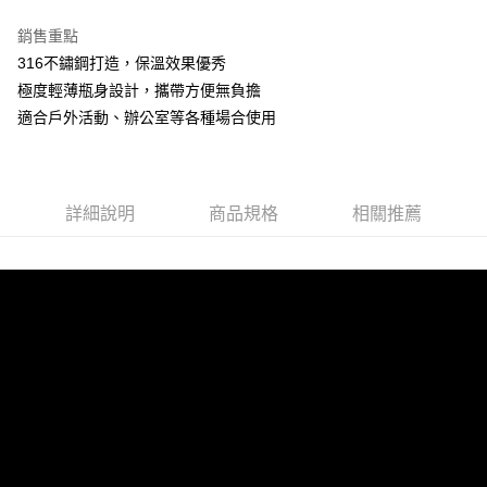
※ 下單後（不含訂購當天），現貨商品將於１－３個工作天寄出，
銷售重點
不含例假日 ( 北北基地區若無管理室請備
316不鏽鋼打造，保溫效果優秀
每筆NT$85，滿NT$1,299(含以上)免運費
極度輕薄瓶身設計，攜帶方便無負擔
適合戶外活動、辦公室等各種場合使用
海外中華郵政配送
查看運費
詳細說明
商品規格
相關推薦