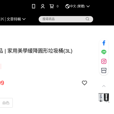
0
中文 (繁體)
影片│文章特輯
 | 家用美學緩降圓形垃圾桶(3L)
99
白色