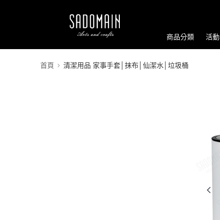
商品分類
活動
首頁
清潔用品 家事手套│抹布│仙潔水│垃圾桶