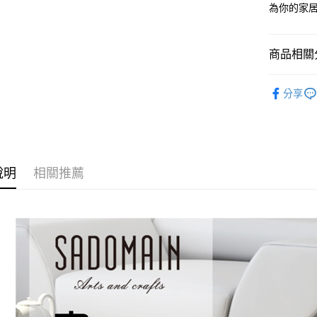
為你的家
全盈+PAY
ATM付款
商品相關分
清潔用品 
運送方式
分享
TOP 10
免運費
說明
相關推薦