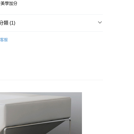
居美學加分
類 (1)
家事手套│抹布│仙潔水│垃圾桶
客服
 熱銷⛺ 宅配免運