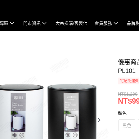
專區
門市資訊
大宗採購/客製化
會員服務
品牌
優惠商品
PL101
宅配免運費
NT$1,280
NT$9
顏色
黑色