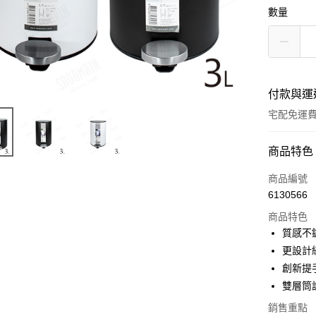
數量
付款與運
宅配免運
付款方式
商品特色
信用卡一
商品編號
6130566
LINE Pay
商品特色
Apple Pay
質感不
更設計
街口支付
創新提
悠遊付
雙層筒
Google Pa
銷售重點