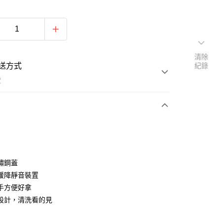
清除
送方式
紀錄
費
次付款
鏽鋼蓋
緩降靜音裝置
手方便好拿
設計，清洗看的見
y