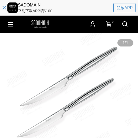
SADOMAIN
開啟APP
立刻下載APP領$100
0
1
/
1