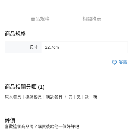
每筆NT$85，滿NT$1,299(含以上)免運費
海外中華郵政配送
查看運費
商品規格
相關推薦
商品規格
尺寸
22.7cm
客服
商品相關分類 (1)
原木餐具｜擺盤餐具｜筷匙餐具
刀｜叉｜匙｜筷
評價
喜歡這個商品嗎？購買後給他一個好評吧