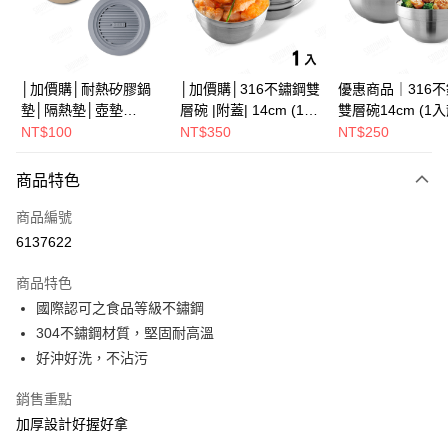
街口支付
悠遊付
Google Pay
│加價購│耐熱矽膠鍋
│加價購│316不鏽鋼雙
優惠商品｜316
墊│隔熱墊│壺墊
層碗 |附蓋| 14cm (1入
雙層碗14cm (1
全盈+PAY
15.2cm GS152
散裝) SG0141
SG0140
NT$100
NT$350
NT$250
ATM付款
商品特色
運送方式
商品編號
全家取貨（下單付款）後，現貨商品將於 3 個工作天內寄出
6137622
（不含訂購當天與例假日）
商品特色
每筆NT$75，滿NT$1,199(含以上)免運費
國際認可之食品等級不鏽鋼
7-11取貨（下單付款）後，現貨商品將於 3 個工作天內寄出
304不鏽鋼材質，堅固耐高溫
（不含訂購當天與例假日）
好沖好洗，不沾污
每筆NT$75，滿NT$1,199(含以上)免運費
銷售重點
※ 下單後（不含訂購當天），現貨商品將於１－３個工作天寄出，
加厚設計好握好拿
不含例假日 ( 北北基地區若無管理室請備