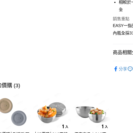
相較於
全盈+PAY
全
ATM付款
銷售重點
EASY一
內瓶全採3
運送方式
全家取貨（
商品相關分
（不含訂
每筆NT$7
戶外保溫
分享
7-11取
（不含訂
價購 (3)
每筆NT$7
※ 下單
不含例假日
每筆NT$8
海外中華