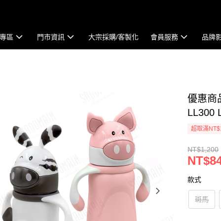
專區
門市資訊
大宗採購/客製化
會員服務
品牌
優惠商品
LL300 
超取滿NT$
NT$1,200
NT$8
款式
斑馬