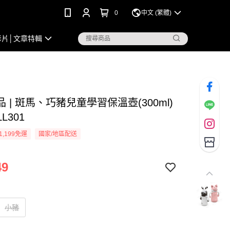
0
中文 (繁體)
影片│文章特輯
 | 斑馬、巧豬兒童學習保溫壺(300ml)
LL301
1,199免運
國家/地區配送
49
小豬