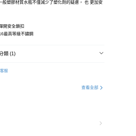
一般塑膠材質水瓶不僅減少了塑化劑的疑慮， 也 更加安
指彈開安全鎖扣
16最高等級不鏽鋼
下單付款）後，現貨商品將於 3 個工作天內寄出
類 (1)
購當天與例假日）
5，滿NT$1,199(含以上)免運費
杯瓶｜玻璃杯｜保溫便當｜食物罐
客服
貨（下單付款）後，現貨商品將於 3 個工作天內寄出
購當天與例假日）
查看全部
5，滿NT$1,199(含以上)免運費
後（不含訂購當天），現貨商品將於１－３個工作天寄出，
 ( 北北基地區若無管理室請備
5，滿NT$1,299(含以上)免運費
郵政配送
查看運費