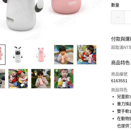
數量
付款與運
超取滿NT$
付款方式
商品特色
信用卡一
商品編號
6163551
LINE Pay
商品特色
Apple Pay
兒童飲
重力珠
街口支付
雙手軟
悠遊付
在動物
也提供
Google Pa