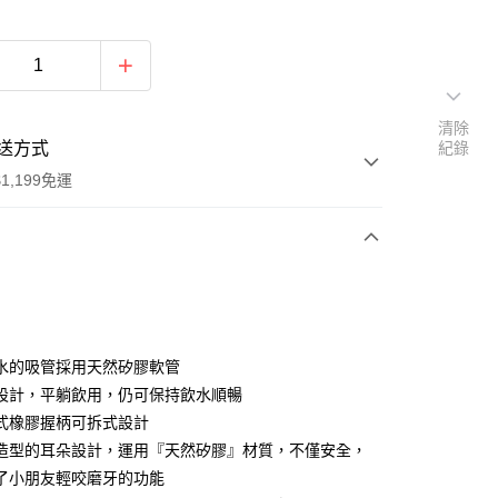
清除
送方式
紀錄
1,199免運
次付款
水的吸管採用天然矽膠軟管
設計，平躺飲用，仍可保持飲水順暢
式橡膠握柄可拆式設計
造型的耳朵設計，運用『天然矽膠』材質，不僅安全，
了小朋友輕咬磨牙的功能
y