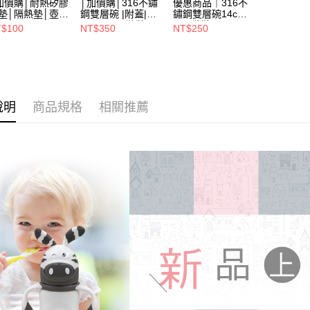
加價購│耐熱矽膠
│加價購│316不鏽
優惠商品｜316不
墊│隔熱墊│壺墊
鋼雙層碗 |附蓋|
鏽鋼雙層碗14cm
15.2cm GS152
14cm (1入散裝)
(1入散裝) SG0140
$100
NT$350
NT$250
SG0141
說明
商品規格
相關推薦