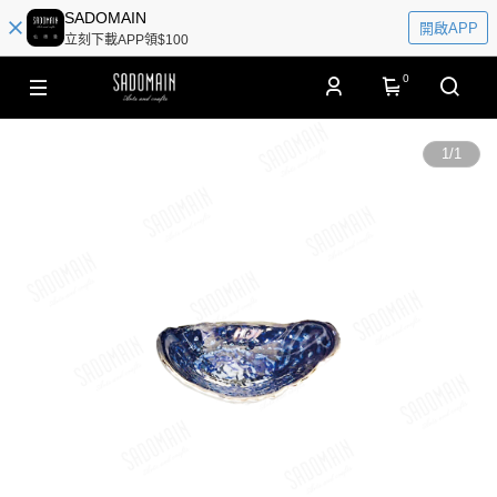
SADOMAIN
開啟APP
立刻下載APP領$100
0
1
/
1