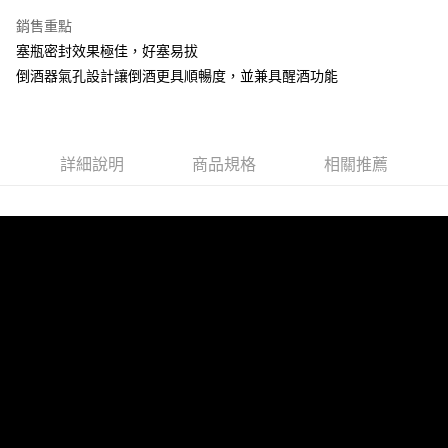
每筆NT$85，滿NT$1,299(含以上)免運費
銷售重點
塞瓶密封效果極佳，好塞易拔
海外中華郵政配送
查看運費
倒酒器氣孔設計讓倒酒更具順暢度，並兼具醒酒功能
詳細說明
商品規格
相關推薦