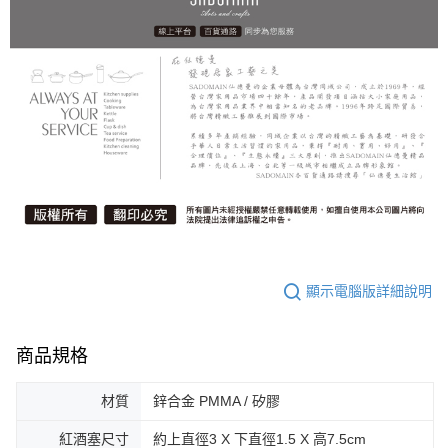
顯示電腦版詳細說明
商品規格
材質
鋅合金 PMMA / 矽膠
紅酒塞尺寸
約上直徑3 X 下直徑1.5 X 高7.5cm