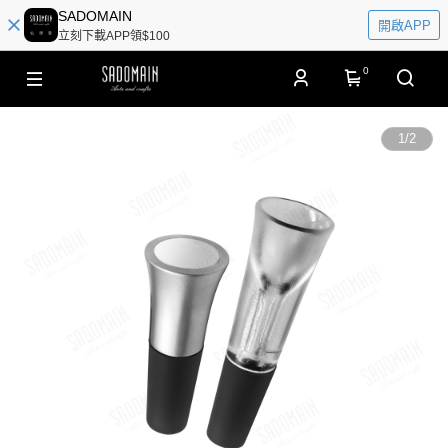
SADOMAIN
開啟APP
立刻下載APP領$100
0
1
/
2