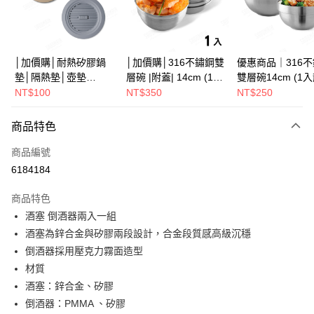
街口支付
悠遊付
Google Pay
│加價購│耐熱矽膠鍋
│加價購│316不鏽鋼雙
優惠商品｜316
墊│隔熱墊│壺墊
層碗 |附蓋| 14cm (1入
雙層碗14cm (1
全盈+PAY
15.2cm GS152
散裝) SG0141
SG0140
NT$100
NT$350
NT$250
ATM付款
商品特色
運送方式
商品編號
全家取貨（下單付款）後，現貨商品將於 3 個工作天內寄出
6184184
（不含訂購當天與例假日）
商品特色
每筆NT$75，滿NT$1,199(含以上)免運費
酒塞 倒酒器兩入一組
7-11取貨（下單付款）後，現貨商品將於 3 個工作天內寄出
酒塞為鋅合金與矽膠兩段設計，合金段質感高級沉穩
（不含訂購當天與例假日）
倒酒器採用壓克力霧面造型
每筆NT$75，滿NT$1,199(含以上)免運費
材質
酒塞：鋅合金、矽膠
※ 下單後（不含訂購當天），現貨商品將於１－３個工作天寄出，
倒酒器：PMMA 、矽膠
不含例假日 ( 北北基地區若無管理室請備