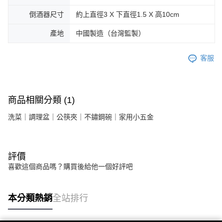
倒酒器尺寸
約上直徑3 X 下直徑1.5 X 高10cm
產地
中國製造（台灣監製）
客服
商品相關分類 (1)
洗菜｜調理盆｜公筷夾｜不鏽鋼碗｜家用小五金
評價
喜歡這個商品嗎？購買後給他一個好評吧
本分類熱銷
全站排行