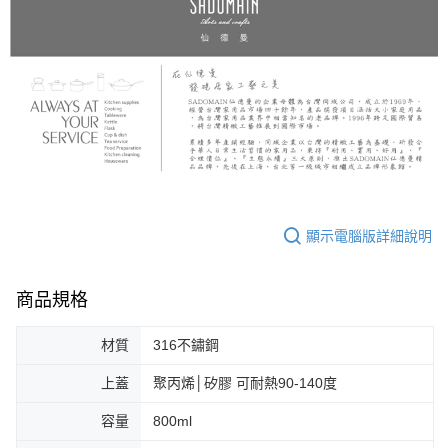
顯示電腦版詳細說明
商品規格
材質
316不鏽鋼
上蓋
聚丙烯│矽膠 可耐熱90-140度
容量
800ml