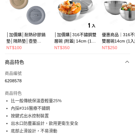
街口支付
悠遊付
Google Pay
│加價購│耐熱矽膠鍋
│加價購│316不鏽鋼雙
優惠商品｜316
墊│隔熱墊│壺墊
層碗 |附蓋| 14cm (1入
雙層碗14cm (1
全盈+PAY
15.2cm GS152
散裝) SG0141
SG0140
NT$100
NT$350
NT$250
ATM付款
商品特色
運送方式
商品編號
全家取貨（下單付款）後，現貨商品將於 3 個工作天內寄出
6208578
（不含訂購當天與例假日）
商品特色
每筆NT$75，滿NT$1,199(含以上)免運費
比一般傳統保溫壺輕量25%
7-11取貨（下單付款）後，現貨商品將於 3 個工作天內寄出
內採#316醫療不鏽鋼
（不含訂購當天與例假日）
按鍵式出水控制裝置
每筆NT$75，滿NT$1,199(含以上)免運費
出水口防塵蓋設計，飲用更衛生安全
底部止滑設計，不易滑動
※ 下單後（不含訂購當天），現貨商品將於１－３個工作天寄出，