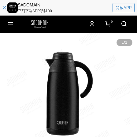
SADOMAIN
開啟APP
立刻下載APP領$100
0
1
/
1