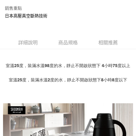
不含例假日 ( 北北基地區若無管理室請備
銷售重點
每筆NT$85，滿NT$1,299(含以上)免運費
日本高壓真空斷熱技術
海外中華郵政配送
查看運費
詳細說明
商品規格
相關推薦
室溫25度，裝滿水溫98度的水，靜止不開啟狀態下 4小時75度以上
室溫25度，裝滿水溫2度的水，靜止不開啟狀態下8小時8度以下