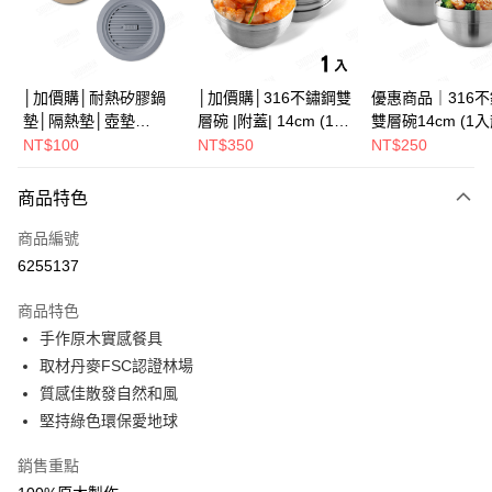
街口支付
悠遊付
Google Pay
│加價購│耐熱矽膠鍋
│加價購│316不鏽鋼雙
優惠商品｜316
墊│隔熱墊│壺墊
層碗 |附蓋| 14cm (1入
雙層碗14cm (1
全盈+PAY
15.2cm GS152
散裝) SG0141
SG0140
NT$100
NT$350
NT$250
ATM付款
商品特色
運送方式
商品編號
全家取貨（下單付款）後，現貨商品將於 3 個工作天內寄出
6255137
（不含訂購當天與例假日）
商品特色
每筆NT$75，滿NT$1,199(含以上)免運費
手作原木實感餐具
7-11取貨（下單付款）後，現貨商品將於 3 個工作天內寄出
取材丹麥FSC認證林場
（不含訂購當天與例假日）
質感佳散發自然和風
每筆NT$75，滿NT$1,199(含以上)免運費
堅持綠色環保愛地球
※ 下單後（不含訂購當天），現貨商品將於１－３個工作天寄出，
銷售重點
不含例假日 ( 北北基地區若無管理室請備