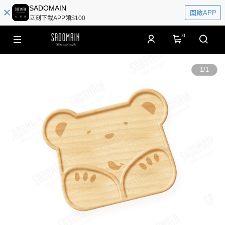
SADOMAIN
開啟APP
立刻下載APP領$100
0
1
/
1