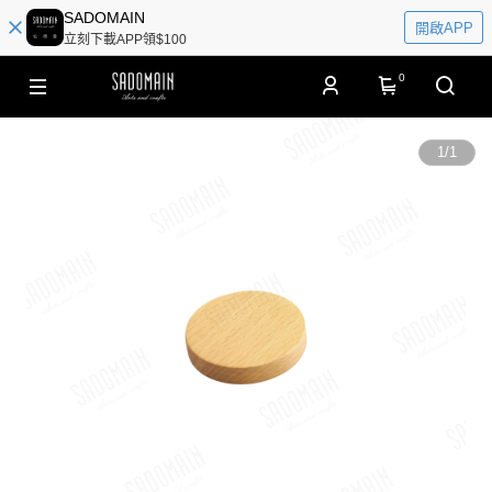
SADOMAIN
開啟APP
立刻下載APP領$100
0
1
/
1