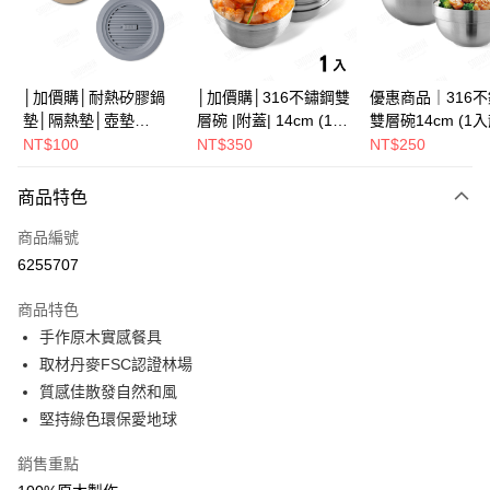
街口支付
悠遊付
Google Pay
│加價購│耐熱矽膠鍋
│加價購│316不鏽鋼雙
優惠商品｜316
墊│隔熱墊│壺墊
層碗 |附蓋| 14cm (1入
雙層碗14cm (1
全盈+PAY
15.2cm GS152
散裝) SG0141
SG0140
NT$100
NT$350
NT$250
ATM付款
商品特色
運送方式
商品編號
全家取貨（下單付款）後，現貨商品將於 3 個工作天內寄出
6255707
（不含訂購當天與例假日）
商品特色
每筆NT$75，滿NT$1,199(含以上)免運費
手作原木實感餐具
7-11取貨（下單付款）後，現貨商品將於 3 個工作天內寄出
取材丹麥FSC認證林場
（不含訂購當天與例假日）
質感佳散發自然和風
每筆NT$75，滿NT$1,199(含以上)免運費
堅持綠色環保愛地球
※ 下單後（不含訂購當天），現貨商品將於１－３個工作天寄出，
銷售重點
不含例假日 ( 北北基地區若無管理室請備