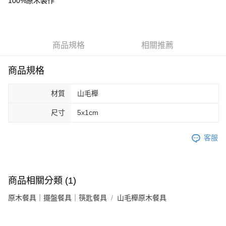
100%原木製作
每筆NT$85，滿NT$1,299(含以上)免運費
海外中華郵政配送
查看運費
商品規格
相關推薦
商品規格
材質
山毛櫸
尺寸
5x1cm
客服
商品相關分類 (1)
原木餐具｜擺盤餐具｜筷匙餐具
山毛櫸原木餐具