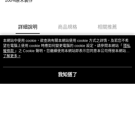
100%原木製作
每筆NT$85，滿NT$1,299(含以上)免運費
海外中華郵政配送
查看運費
詳細說明
商品規格
相關推薦
本網站中使用 cookie，欲查詢有關本網站使用 cookie 方式之詳情，及若您不希
望在電腦上使用 cookie 時應如何變更電腦的 cookie 設定，請參閱本網站「
隱私
權條款
」之 Cookie 聲明。您繼續使用本網站即表示您同意本公司得按本網站使
用條款之 Cookie 聲明使用 cookie。
了解更多 >
我知道了