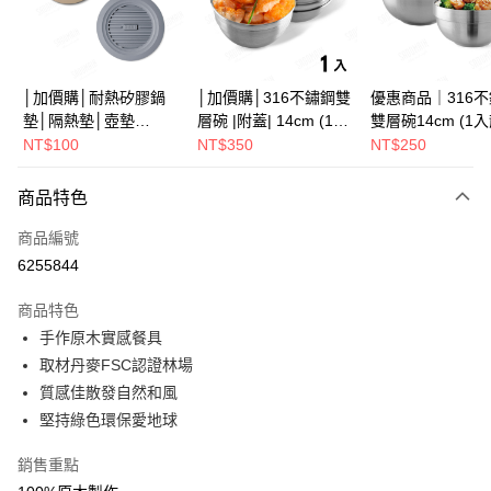
街口支付
悠遊付
Google Pay
│加價購│耐熱矽膠鍋
│加價購│316不鏽鋼雙
優惠商品｜316
墊│隔熱墊│壺墊
層碗 |附蓋| 14cm (1入
雙層碗14cm (1
全盈+PAY
15.2cm GS152
散裝) SG0141
SG0140
NT$100
NT$350
NT$250
ATM付款
商品特色
運送方式
商品編號
全家取貨（下單付款）後，現貨商品將於 3 個工作天內寄出
6255844
（不含訂購當天與例假日）
商品特色
每筆NT$75，滿NT$1,199(含以上)免運費
手作原木實感餐具
7-11取貨（下單付款）後，現貨商品將於 3 個工作天內寄出
取材丹麥FSC認證林場
（不含訂購當天與例假日）
質感佳散發自然和風
每筆NT$75，滿NT$1,199(含以上)免運費
堅持綠色環保愛地球
※ 下單後（不含訂購當天），現貨商品將於１－３個工作天寄出，
銷售重點
不含例假日 ( 北北基地區若無管理室請備