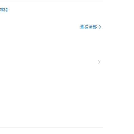
｜擺盤餐具｜筷匙餐具
山毛櫸原木餐具
客服
推薦
下單付款）後，現貨商品將於 3 個工作天內寄出
購當天與例假日）
查看全部
5，滿NT$1,199(含以上)免運費
貨（下單付款）後，現貨商品將於 3 個工作天內寄出
購當天與例假日）
5，滿NT$1,199(含以上)免運費
後（不含訂購當天），現貨商品將於１－３個工作天寄出，
 ( 北北基地區若無管理室請備
5，滿NT$1,299(含以上)免運費
郵政配送
查看運費