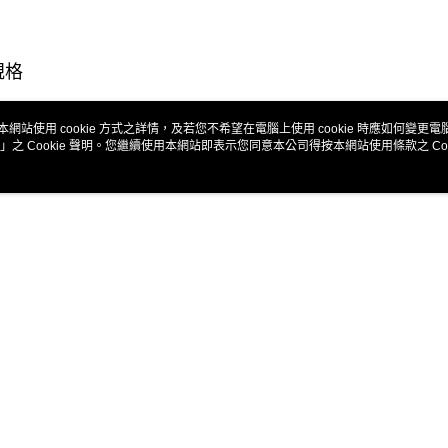
規格
材質
山毛櫸
本網站使用 cookie 方式之詳情，及若您不希望在電腦上使用 cookie 時應如何變更電腦的
」之 Cookie 聲明。您繼續使用本網站即表示您同意本公司得按本網站使用條款之 Coo
尺寸
26cm
個商品嗎？購買後給他一個好評吧
熱銷
全站排行