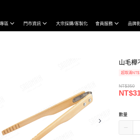
專區
門市資訊
大宗採購/客製化
會員服務
品牌
山毛櫸
超取滿NT$
NT$350
NT$3
數量