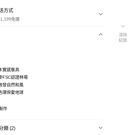
送方式
1,199免運
清除
紀錄
次付款
木實感餐具
麥FSC認證林場
散發自然和風
色環保愛地球
y
木製作
類 (2)