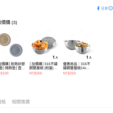
原木餐具
運送方式
分享
人氣商品
全家取貨（
價購 (3)
（不含訂
每筆NT$7
7-11取
（不含訂
每筆NT$7
※ 下單
加價購│耐熱矽膠
│加價購│316不鏽
優惠商品｜316不
不含例假日
墊│隔熱墊│壺墊
鋼雙層碗 |附蓋|
鏽鋼雙層碗14cm
15.2cm GS152
14cm (1入散裝)
(1入散裝) SG0140
$100
NT$350
NT$250
每筆NT$8
SG0141
海外中華
規格
相關推薦