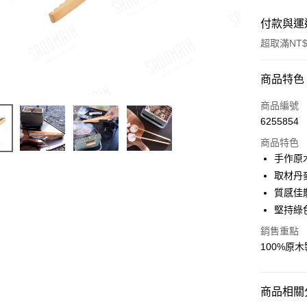
付款與運
超取滿NT$
付款方式
商品特色
信用卡一
商品編號
6255854
LINE Pay
商品特色
Apple Pay
手作原
取材丹
街口支付
質感佳
悠遊付
堅持綠
Google Pa
銷售重點
100%原
全盈+PAY
ATM付款
商品相關分