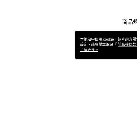
商品
本網站中使用 cookie，欲查詢有關
設定，請參閱本網站「
隱私權條款
使用 cookie。
了解更多 >
評價
喜歡這
本分類