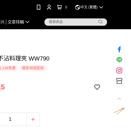
0
中文 (繁體)
影片│文章特輯
不沾料理夾 WW790
1,199免運
國家/地區配送
15