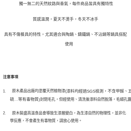
獨一無二的天然紋路與香氣，每件商品皆具有獨特性
質感溫潤，夏天不燙手，冬天不冰手
具有不傷餐具的特性，尤其適合與陶鍋、鑄鐵鍋、不沾鍋等鍋具
搭配
使用
注意事項
漆料均經過
檢測，不含甲醛、
原木產品出廠均塗覆天然植物漆
1.
(
SGS
硫…等有毒物質
封閉毛孔，但經使用、清洗後漆料自然脫落，毛細孔
)
2.
原木裝盛高溫食品會導致生漆層變白，為生漆自然的物理性，並非化
學反應，不會產生有毒物質，請放心使用。