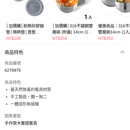
街口支付
悠遊付
Google Pay
│加價購│耐熱矽膠鍋
│加價購│316不鏽鋼雙
優惠商品｜316
墊│隔熱墊│壺墊
層碗 |附蓋| 14cm (1入
雙層碗14cm (1
全盈+PAY
15.2cm GS152
散裝) SG0141
SG0140
NT$100
NT$350
NT$250
ATM付款
商品特色
運送方式
商品編號
※ 下單後（不含訂購當天），現貨商品將於１－３個工作天寄出，
6276975
不含例假日 ( 北北基地區若無管理室請備
商品特色
每筆NT$85，滿NT$1,299(含以上)免運費
最天然無毒的餐具材質
海外中華郵政配送
查看運費
手工製造，獨一無二
一體成形無接縫
銷售重點
手作原木實感餐具