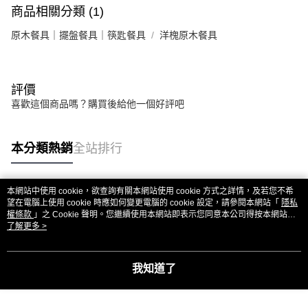
商品相關分類 (1)
原木餐具｜擺盤餐具｜筷匙餐具
洋槐原木餐具
評價
喜歡這個商品嗎？購買後給他一個好評吧
本分類熱銷
全站排行
本網站中使用 cookie，欲查詢有關本網站使用 cookie 方式之詳情，及若您不希
熱門標籤
望在電腦上使用 cookie 時應如何變更電腦的 cookie 設定，請參閱本網站「
隱私
權條款
」之 Cookie 聲明。您繼續使用本網站即表示您同意本公司得按本網站使
用條款之 Cookie 聲明使用 cookie。
了解更多 >
我知道了