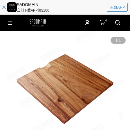
SADOMAIN
開啟APP
立刻下載APP領$100
0
1
/
1