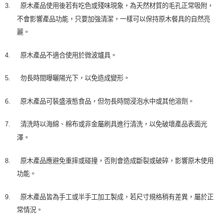
3.
原木產品使用後若有吃色或殘味現象，為天然材質的毛孔正常吸附，
不會影響產品功能，只要加強清潔，一樣可以保持原木餐具的自然亮
麗。
4.
原木產品不適合使用於微波爐具。
5.
勿長時間曝曬陽光下，以免造成變形。
6.
原木產品可裝盛液態食品，但勿長時間浸泡水中或其他溶劑。
7.
清洗時以海綿、棉布或非金屬刷具進行清洗，以免破壞產品表面光
澤。
8.
原木產品應避免重摔或碰撞，否則會造成斷裂或破碎，影響原木使用
功能。
9.
原木產品皆為手工或半手工加工製成，若尺寸規格稍有差異，屬於正
常情況。