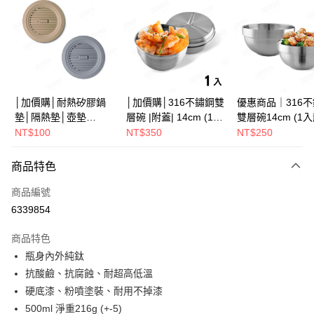
Apple Pay
街口支付
悠遊付
Google Pay
│加價購│耐熱矽膠鍋
│加價購│316不鏽鋼雙
優惠商品｜316
墊│隔熱墊│壺墊
層碗 |附蓋| 14cm (1入
雙層碗14cm (1
全盈+PAY
15.2cm GS152
散裝) SG0141
SG0140
NT$100
NT$350
NT$250
ATM付款
商品特色
運送方式
商品編號
全家取貨（下單付款）後，現貨商品將於 3 個工作天內寄出
6339854
（不含訂購當天與例假日）
商品特色
每筆NT$75，滿NT$1,199(含以上)免運費
瓶身內外純鈦
7-11取貨（下單付款）後，現貨商品將於 3 個工作天內寄出
抗酸鹼、抗腐蝕、耐超高低溫
（不含訂購當天與例假日）
硬底漆、粉噴塗裝、耐用不掉漆
每筆NT$75，滿NT$1,199(含以上)免運費
500ml 淨重216g (+-5)