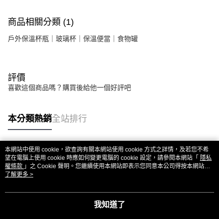
商品相關分類 (1)
戶外保溫杯瓶｜玻璃杯｜保溫便當｜食物罐
評價
喜歡這個商品嗎？購買後給他一個好評吧
本分類熱銷
全站排行
本網站中使用 cookie，欲查詢有關本網站使用 cookie 方式之詳情，及若您不希
熱門標籤
望在電腦上使用 cookie 時應如何變更電腦的 cookie 設定，請參閱本網站「
隱私
權條款
」之 Cookie 聲明。您繼續使用本網站即表示您同意本公司得按本網站使
用條款之 Cookie 聲明使用 cookie。
了解更多 >
我知道了