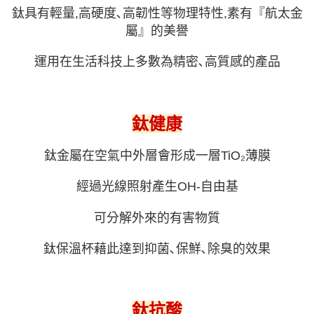
鈦具有輕量,高硬度､高韌性等物理特性,素有『航太金
屬』的美譽
運用在生活科技上多數為精密､高質感的產品
鈦健康
鈦金屬在空氣中外層會形成一層TiO₂薄膜
經過光線照射產生OH-自由基
可分解外來的有害物質
鈦保溫杯藉此達到抑菌､保鮮､除臭的效果
鈦抗酸