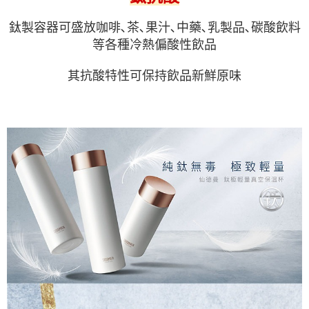
鈦製容器可盛放咖啡､茶､果汁､中藥､乳製品､碳酸飲料
等各種冷熱偏酸性飲品
其抗酸特性可保持飲品新鮮原味