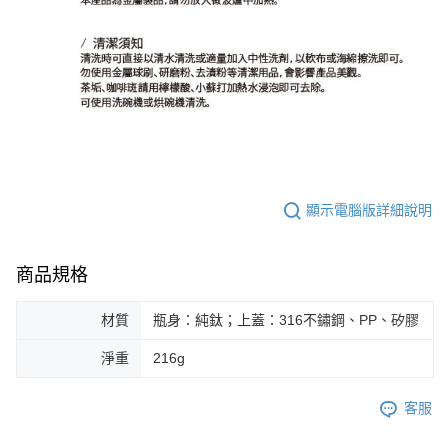
顯示電腦版詳細說明
商品規格
材質
瓶身：純鈦；上蓋：316不鏽鋼、PP、矽膠
淨重
216g
客服