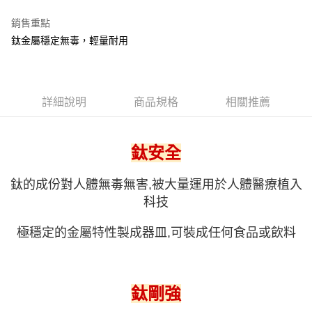
※ 下單後（不含訂購當天），現貨商品將於１－３個工作天寄出，
銷售重點
不含例假日 ( 北北基地區若無管理室請備
鈦金屬穩定無毒，輕量耐用
每筆NT$85，滿NT$1,299(含以上)免運費
海外中華郵政配送
查看運費
詳細說明
商品規格
相關推薦
鈦安全
鈦的成份對人體無毒無害,被大量運用於人體醫療植入
科技
極穩定的金屬特性製成器皿,可裝成任何食品或飲料
鈦剛強