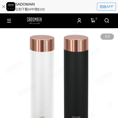
SADOMAIN
開啟APP
立刻下載APP領$100
0
1
/
3