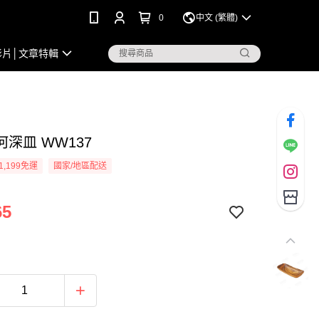
0
中文 (繁體)
影片│文章特輯
深皿 WW137
1,199免運
國家/地區配送
65