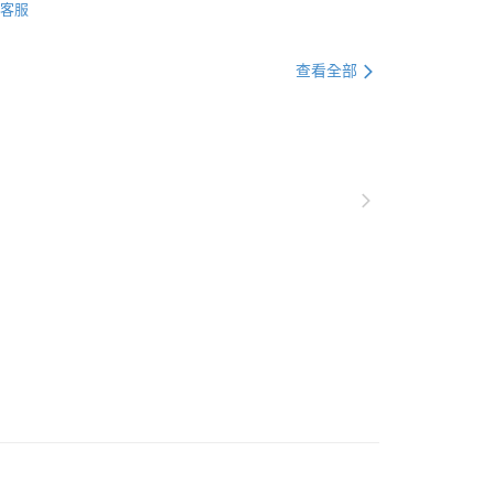
客服
下單付款）後，現貨商品將於 3 個工作天內寄出
查看全部
購當天與例假日）
5，滿NT$1,199(含以上)免運費
貨（下單付款）後，現貨商品將於 3 個工作天內寄出
購當天與例假日）
5，滿NT$1,199(含以上)免運費
後（不含訂購當天），現貨商品將於１－３個工作天寄出，
 ( 北北基地區若無管理室請備
5，滿NT$1,299(含以上)免運費
郵政配送
查看運費