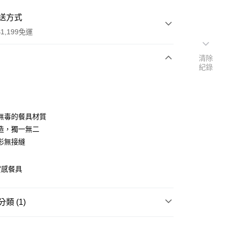
送方式
1,199免運
清除
紀錄
次付款
無毒的餐具材質
造，獨一無二
形無接縫
實感餐具
y
類 (1)
｜擺盤餐具｜筷匙餐具
洋槐原木餐具