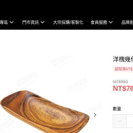
專區
門市資訊
大宗採購/客製化
會員服務
品牌
洋槐幾何
超取滿NT$
NT$850
NT$7
數量