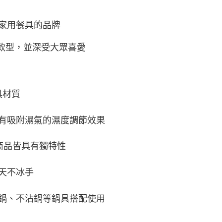
家用餐具的品牌
款型，並深受大眾喜愛
具材質
有吸附濕氣的濕度調節效果
商品皆具有獨特性
天不冰手
鍋、不沾鍋等鍋具
搭配
使用