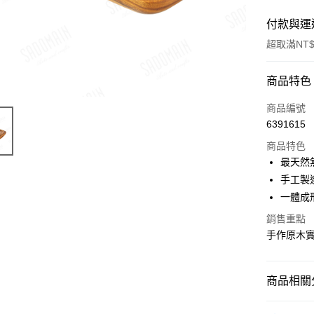
付款與運
超取滿NT$
付款方式
商品特色
信用卡一
商品編號
6391615
LINE Pay
商品特色
Apple Pay
最天然
手工製
街口支付
一體成
悠遊付
銷售重點
手作原木
Google Pa
全盈+PAY
商品相關分
ATM付款
原木餐具