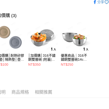
分享
運送方式
價購 (3)
全家取貨（
（不含訂
每筆NT$7
7-11取
（不含訂
每筆NT$7
加價購│耐熱矽膠
│加價購│316不鏽
優惠商品｜316不
※ 下單
墊│隔熱墊│壺墊
鋼雙層碗 |附蓋|
鏽鋼雙層碗14cm
15.2cm GS152
14cm (1入散裝)
(1入散裝) SG0140
$100
NT$350
NT$250
不含例假日
SG0141
每筆NT$8
海外中華
說明
商品規格
相關推薦