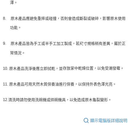
澤。
8.
原木產品應避免重摔或碰撞，否則會造成斷裂或破碎，影響原木使用
功能。
9.
原木產品皆為手工或半手工加工製成，若尺寸規格稍有差異，屬於正
常情況。
存放家中乾燥位置，以免受潮發霉。
10.
原木產品
洗淨後應立即拭乾，並
11.
原木產品可用天然木質保養油進行保養，以保持外表色澤光亮。
12.清洗時請勿使用洗碗機或烘碗機具，以免造成原木龜裂變形。
顯示電腦版詳細說明