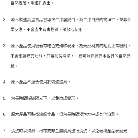
自然脫落，毛細孔露出。
2.
原木裝盛高溫食品
會導致
生漆層
變白，為生漆自然的物理性，並非化
學反應，不會產生有毒物質，請放心使用。
3.
原木產品使用後若有吃色或殘味現象，為天然材質的毛孔正常吸附，
不會影響產品功能，只要加強清潔，一樣可以保持原木餐具的自然亮
麗。
原木產品不適合使用於微波爐具。
4.
勿長時間曝曬陽光下，以免造成變形。
5.
原木產品可裝盛液態食品，但勿長時間浸泡水中或其他溶劑。
6.
7.
清洗時以
海綿、
棉布或非金屬刷具進行清洗，以免破壞產品表面光