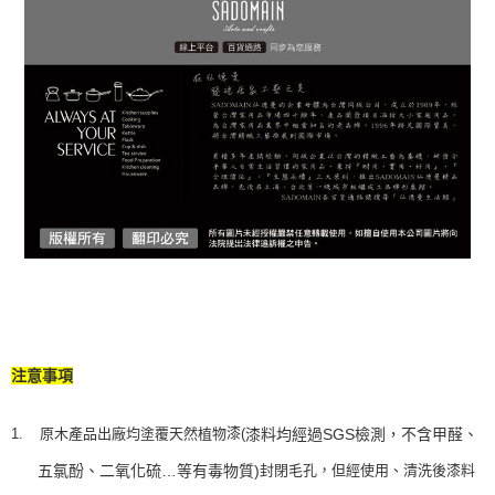
注意事項
漆
1.
原木產品出廠均塗覆天然
植物
漆料均經過
SGS
檢測，不含甲醛、
(
封閉毛孔，但經使用、清洗後漆料
五氯酚、二氧化硫
…
等有毒物質
)