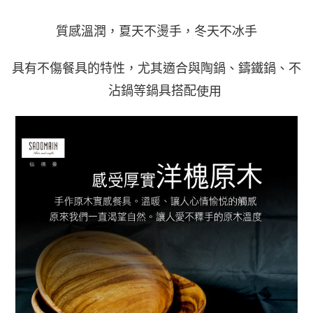
質感溫潤，夏天不燙手，冬天不冰手
具有不傷餐具的特性，尤其適合與陶鍋、鑄鐵鍋、不
沾鍋等鍋具
搭配
使用