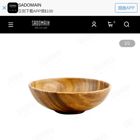
SADOMAIN
開啟APP
立刻下載APP領$100
0
1
/
1