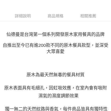
每筆NT$85，滿NT$1,299(含以上)免運費
詳細說明
商品規格
相關推薦
仙德曼是台灣第一個系列開發原木家用餐具的品牌
自推出至今已有進
200
款不同的原木餐具款型，並深受
大眾喜愛
原木為最天然無毒的餐具材質
原木表面具有毛細孔，因虹吸效應，在室內會有吸附
濕氣的濕度調節效果
獨一無二的天然紋路與香氣，每件商品皆具有獨特性