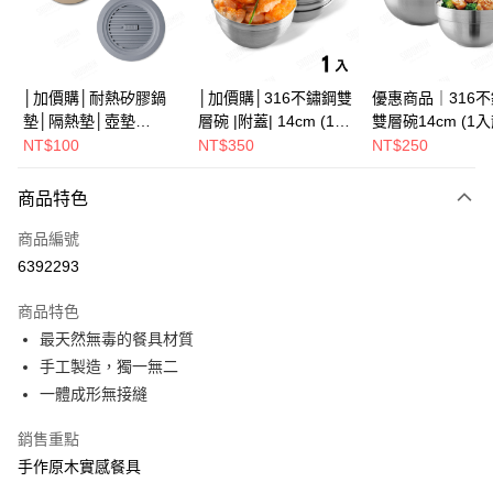
街口支付
悠遊付
Google Pay
│加價購│耐熱矽膠鍋
│加價購│316不鏽鋼雙
優惠商品｜316
墊│隔熱墊│壺墊
層碗 |附蓋| 14cm (1入
雙層碗14cm (1
全盈+PAY
15.2cm GS152
散裝) SG0141
SG0140
NT$100
NT$350
NT$250
ATM付款
商品特色
運送方式
商品編號
全家取貨（下單付款）後，現貨商品將於 3 個工作天內寄出
6392293
（不含訂購當天與例假日）
商品特色
每筆NT$75，滿NT$1,199(含以上)免運費
最天然無毒的餐具材質
7-11取貨（下單付款）後，現貨商品將於 3 個工作天內寄出
手工製造，獨一無二
（不含訂購當天與例假日）
一體成形無接縫
每筆NT$75，滿NT$1,199(含以上)免運費
銷售重點
※ 下單後（不含訂購當天），現貨商品將於１－３個工作天寄出，
手作原木實感餐具
不含例假日 ( 北北基地區若無管理室請備