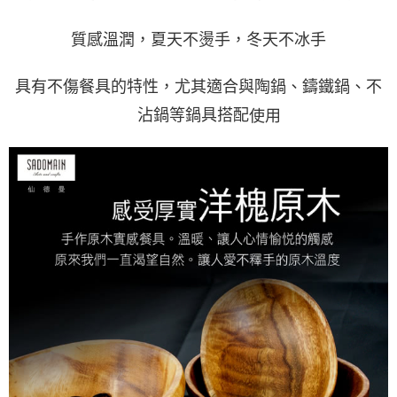
質感溫潤，夏天不燙手，冬天不冰手
具有不傷餐具的特性，尤其適合與陶鍋、鑄鐵鍋、不
沾鍋等鍋具
搭配
使用