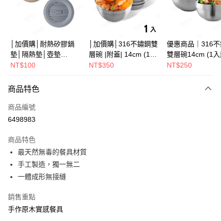
街口支付
悠遊付
Google Pay
│加價購│耐熱矽膠鍋
│加價購│316不鏽鋼雙
優惠商品｜316
墊│隔熱墊│壺墊
層碗 |附蓋| 14cm (1入
雙層碗14cm (1
全盈+PAY
15.2cm GS152
散裝) SG0141
SG0140
NT$100
NT$350
NT$250
ATM付款
商品特色
運送方式
商品編號
全家取貨（下單付款）後，現貨商品將於 3 個工作天內寄出
6498983
（不含訂購當天與例假日）
商品特色
每筆NT$75，滿NT$1,199(含以上)免運費
最天然無毒的餐具材質
7-11取貨（下單付款）後，現貨商品將於 3 個工作天內寄出
手工製造，獨一無二
（不含訂購當天與例假日）
一體成形無接縫
每筆NT$75，滿NT$1,199(含以上)免運費
銷售重點
※ 下單後（不含訂購當天），現貨商品將於１－３個工作天寄出，
手作原木實感餐具
不含例假日 ( 北北基地區若無管理室請備