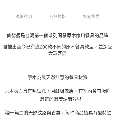
每筆NT$85，滿NT$1,299(含以上)免運費
海外中華郵政配送
查看運費
詳細說明
商品規格
相關推薦
仙德曼是台灣第一個系列開發原木家用餐具的品牌
自推出至今已有進
200
款不同的原木餐具款型，並深受
大眾喜愛
原木為最天然無毒的餐具材質
原木表面具有毛細孔，因虹吸效應，在室內會有吸附
濕氣的濕度調節效果
獨一無二的天然紋路與香氣，每件商品皆具有獨特性