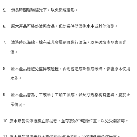
勿長時間曝曬陽光下，以免造成變形。
5.
原木產品可裝盛液態食品，但勿長時間浸泡水中或其他溶劑。
6.
7.
清洗時以
海綿、
棉布或非金屬刷具進行清洗，以免破壞產品表面光
澤。
8.
原木產品應避免重摔或碰撞，否則會造成斷裂或破碎，影響原木使用
功能。
9.
原木產品皆為手工或半手工加工製成，若尺寸規格稍有差異，屬於正
常情況。
存放家中乾燥位置，以免受潮發霉。
10.
原木產品
洗淨後應立即拭乾，並
11.
原木產品可用天然木質保養油進行保養，以保持外表色澤光亮。