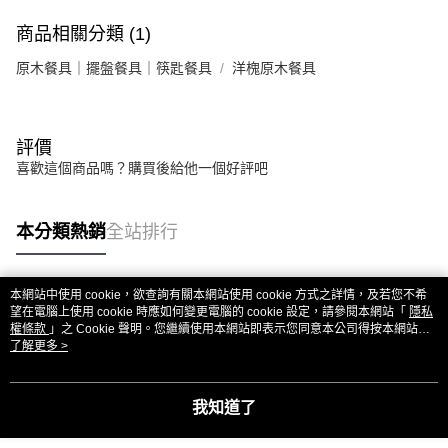
商品相關分類 (1)
原木餐具｜擺盤餐具｜筷匙餐具
洋槐原木餐具
評價
喜歡這個商品嗎？購買後給他一個好評吧
本分類熱銷
全站排行
本網站中使用 cookie，欲查詢有關本網站使用 cookie 方式之詳情，及若您不希
熱門標籤
望在電腦上使用 cookie 時應如何變更電腦的 cookie 設定，請參閱本網站「
隱私
權條款
」之 Cookie 聲明。您繼續使用本網站即表示您同意本公司得按本網站使
用條款之 Cookie 聲明使用 cookie。
了解更多 >
我知道了