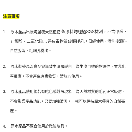
注意事項
漆
1.
原木產品出廠均塗覆天然
植物
漆料均經過
SGS
檢測，不含甲醛、
(
封閉毛孔，但經使用、清洗後漆料
五氯酚、二氧化硫
…
等有毒物質
)
自然脫落，毛細孔露出。
2.
原木裝盛高溫食品
會導致
生漆層
變白，為生漆自然的物理性，並非化
學反應，不會產生有毒物質，請放心使用。
3.
原木產品使用後若有吃色或殘味現象，為天然材質的毛孔正常吸附，
不會影響產品功能，只要加強清潔，一樣可以保持原木餐具的自然亮
麗。
原木產品不適合使用於微波爐具。
4.