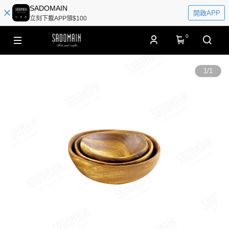
SADOMAIN
開啟APP
立刻下載APP領$100
0
1
/
1