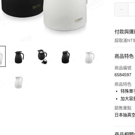
付款與運
超取滿NT$
付款方式
商品特色
信用卡一
商品編號
6584597
LINE Pay
商品特色
Apple Pay
特殊單
加大容
街口支付
銷售重點
悠遊付
日本抽真
Google Pa
全盈+PAY
商品相關分