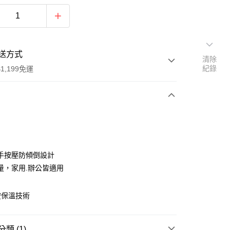
送方式
清除
紀錄
1,199免運
次付款
手按壓防傾倒設計
量，家用.辦公皆適用
空保溫技術
y
類 (1)