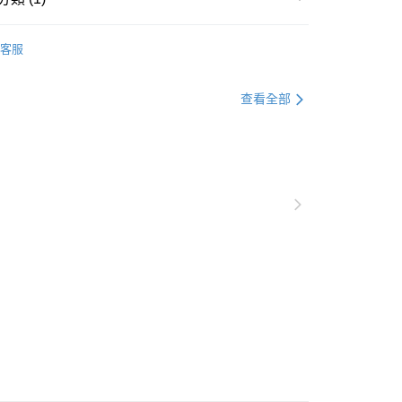
杯瓶｜玻璃杯｜保溫便當｜食物罐
客服
查看全部
下單付款）後，現貨商品將於 3 個工作天內寄出
購當天與例假日）
5，滿NT$1,199(含以上)免運費
貨（下單付款）後，現貨商品將於 3 個工作天內寄出
購當天與例假日）
5，滿NT$1,199(含以上)免運費
後（不含訂購當天），現貨商品將於１－３個工作天寄出，
 ( 北北基地區若無管理室請備
5，滿NT$1,299(含以上)免運費
郵政配送
查看運費