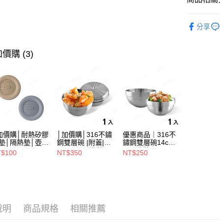
ATM付款
戶外保溫
分享
運送方式
價購 (3)
全家取貨（
（不含訂
每筆NT$7
7-11取
（不含訂
加價購│耐熱矽膠
│加價購│316不鏽
優惠商品｜316不
每筆NT$7
墊│隔熱墊│壺墊
鋼雙層碗 |附蓋|
鏽鋼雙層碗14cm
15.2cm GS152
14cm (1入散裝)
(1入散裝) SG0140
$100
NT$350
NT$250
※ 下單
SG0141
不含例假日
每筆NT$8
海外中華
說明
商品規格
相關推薦