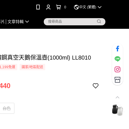
0
中文 (繁體)
影片│文章特輯
鏽鋼真空天鵝保溫壺(1000ml) LL8010
1,199免運
國家/地區配送
440
白色