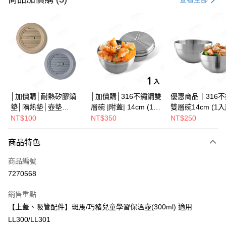
LINE Pay
Apple Pay
街口支付
悠遊付
Google Pay
│加價購│耐熱矽膠鍋
│加價購│316不鏽鋼雙
優惠商品｜316
墊│隔熱墊│壺墊
層碗 |附蓋| 14cm (1入
雙層碗14cm (1
全盈+PAY
15.2cm GS152
散裝) SG0141
SG0140
NT$100
NT$350
NT$250
ATM付款
商品特色
運送方式
商品編號
全家取貨（下單付款）後，現貨商品將於 3 個工作天內寄出
7270568
（不含訂購當天與例假日）
銷售重點
每筆NT$75，滿NT$1,199(含以上)免運費
【上蓋、吸管配件】斑馬/巧豬兒童學習保溫壺(300ml) 適用
7-11取貨（下單付款）後，現貨商品將於 3 個工作天內寄出
LL300/LL301