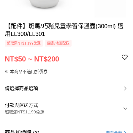
【配件】斑馬/巧豬兒童學習保溫壺(300ml) 適
用LL300/LL301
超取滿NT$1,199免運
國家/地區配送
NT$50 ~ NT$200
※ 本商品不適用折價券
請選擇商品選項
付款與運送方式
超取滿NT$1,199免運
付款方式
信用卡一次付款
商品加價購 (3)
查看全部