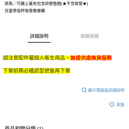
（不含訂購當天與例假日）
斑馬／巧豬上蓋有包含矽膠墊圈(★不含吸管★)
每筆NT$75，滿NT$1,199(含以上)免運費
兒童學習杯吸管需單購
※ 下單後（不含訂購當天），現貨商品將於１－３個工作天寄出，
不含例假日 ( 北北基地區若無管理室請備
每筆NT$85，滿NT$1,299(含以上)免運費
詳細說明
相關推薦
海外中華郵政配送
查看運費
請注意配件屬個人衛生用品，
無提供退換貨服務
下單前務必確認型號後再下單
顯示電腦版詳細說明
客服
商品相關分類 (1)