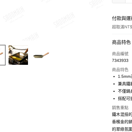
付款與運
超取滿NT$
付款方式
商品特色
信用卡一
商品編號
7343933
LINE Pay
商品特色
Apple Pay
1.5m
兼具鐵
街口支付
不僅鍋
悠遊付
搭配可
Google Pa
銷售重點
鐵木混搭
全盈+PAY
香檳金的
ATM付款
的翠綠氛