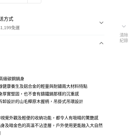
送方式
1,199免運
清除
紀錄
次付款
m高級碳鋼鍋身
器健康養生及鋁合金的輕量與耐鏽兩大材料特點
身厚實堅固，也不會有鑄鐵鍋那樣的沉重感
拆卸設計的山毛櫸原木握柄，吊掛式吊環設計
y
的視覺外觀及輕便的收納功能，都令人有吸睛的驚艷感
鍋身及暗金色的高溫不沾塗層，戶外使用更能融入大自然
圍