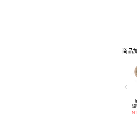
商品加
│
鍋
NT