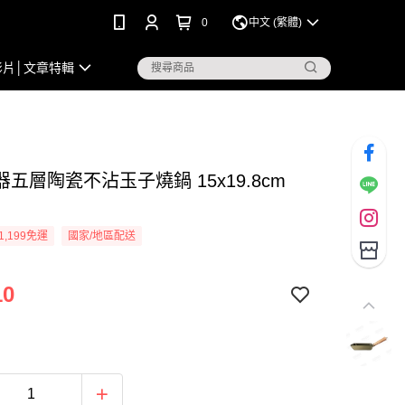
0
中文 (繁體)
影片│文章特輯
五層陶瓷不沾玉子燒鍋 15x19.8cm
1,199免運
國家/地區配送
10