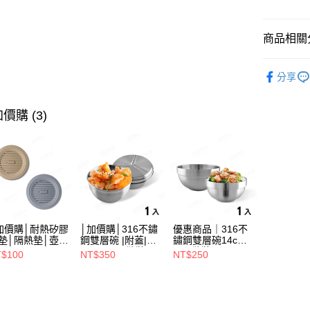
商品相關分
運送方式
全家取貨（
鍋具用品
分享
（不含訂
露營用品
每筆NT$7
價購 (3)
7-11取
（不含訂
每筆NT$7
※ 下單
不含例假日
每筆NT$8
加價購│耐熱矽膠
│加價購│316不鏽
優惠商品｜316不
墊│隔熱墊│壺墊
鋼雙層碗 |附蓋|
鏽鋼雙層碗14cm
海外中華
15.2cm GS152
14cm (1入散裝)
(1入散裝) SG0140
$100
NT$350
NT$250
SG0141