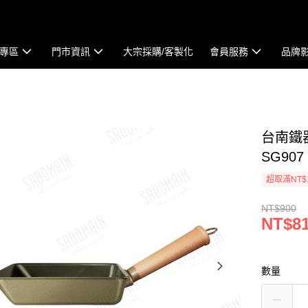
專區
門市資訊
大宗採購/客製化
會員服務
品牌
台南鐵器
SG907
超取滿NT$
NT$900
NT$8
數量