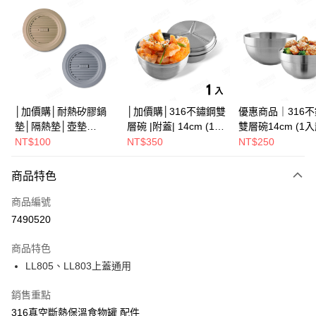
LINE Pay
Apple Pay
街口支付
悠遊付
Google Pay
│加價購│耐熱矽膠鍋
│加價購│316不鏽鋼雙
優惠商品｜316
墊│隔熱墊│壺墊
層碗 |附蓋| 14cm (1入
雙層碗14cm (1
全盈+PAY
15.2cm GS152
散裝) SG0141
SG0140
NT$100
NT$350
NT$250
ATM付款
商品特色
運送方式
商品編號
全家取貨（下單付款）後，現貨商品將於 3 個工作天內寄出
7490520
（不含訂購當天與例假日）
商品特色
每筆NT$75，滿NT$1,199(含以上)免運費
LL805、LL803上蓋通用
7-11取貨（下單付款）後，現貨商品將於 3 個工作天內寄出
銷售重點
（不含訂購當天與例假日）
316真空斷熱保溫食物罐 配件
每筆NT$75，滿NT$1,199(含以上)免運費