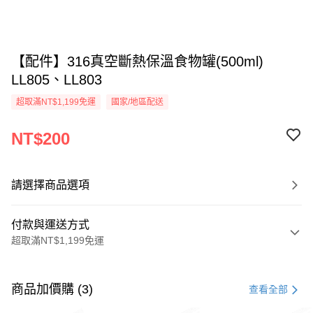
【配件】316真空斷熱保溫食物罐(500ml)
LL805、LL803
超取滿NT$1,199免運
國家/地區配送
NT$200
請選擇商品選項
付款與運送方式
超取滿NT$1,199免運
付款方式
信用卡一次付款
商品加價購 (3)
查看全部