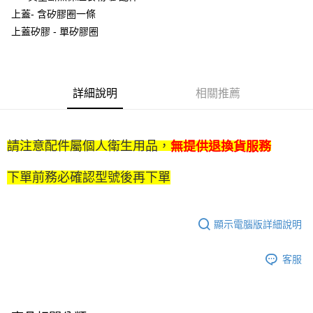
上蓋- 含矽膠圈一條
※ 下單後（不含訂購當天），現貨商品將於１－３個工作天寄出，
上蓋矽膠 - 單矽膠圈
不含例假日 ( 北北基地區若無管理室請備
每筆NT$85，滿NT$1,299(含以上)免運費
海外中華郵政配送
查看運費
詳細說明
相關推薦
請注意配件屬個人衛生用品，
無提供退換貨服務
下單前務必確認型號後再下單
顯示電腦版詳細說明
客服