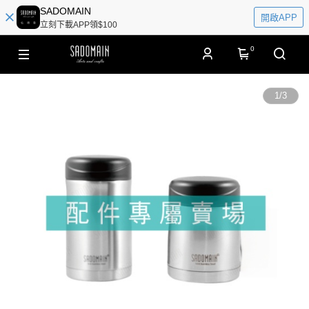
SADOMAIN
開啟APP
立刻下載APP領$100
0
1
/
3