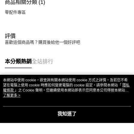
商品相關分類 (1)
零配件專區
評價
喜歡這個商品嗎？購買後給他一個好評吧
本分類熱銷
全站排行
本網站中使用 cookie，欲查詢有關本網站使用 cookie 方式之詳情，及若您不希
熱門標籤
望在電腦上使用 cookie 時應如何變更電腦的 cookie 設定，請參閱本網站「
隱私
權條款
」之 Cookie 聲明。您繼續使用本網站即表示您同意本公司得按本網站使
用條款之 Cookie 聲明使用 cookie。
了解更多 >
我知道了