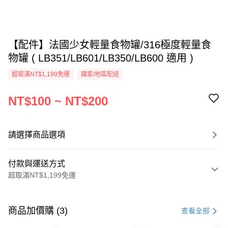
【配件】法國少女輕量食物罐/316極度輕量食
物罐 ( LB351/LB601/LB350/LB600 適用 )
超取滿NT$1,199免運
國家/地區配送
NT$100 ~ NT$200
請選擇商品選項
付款與運送方式
超取滿NT$1,199免運
付款方式
信用卡一次付款
商品加價購 (3)
查看全部