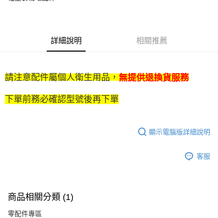
※ 下單後（不含訂購當天），現貨商品將於１－３個工作天寄出，
不含例假日 ( 北北基地區若無管理室請備
詳細說明
相關推薦
每筆NT$85，滿NT$1,299(含以上)免運費
海外中華郵政配送
查看運費
請注意配件屬個人衛生用品，
無提供退換貨服務
下單前務必確認型號後再下單
顯示電腦版詳細說明
客服
商品相關分類 (1)
零配件專區