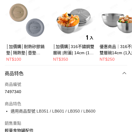
LINE Pay
Apple Pay
街口支付
悠遊付
Google Pay
│加價購│耐熱矽膠鍋
│加價購│316不鏽鋼雙
優惠商品｜316
墊│隔熱墊│壺墊
層碗 |附蓋| 14cm (1入
雙層碗14cm (1
全盈+PAY
15.2cm GS152
散裝) SG0141
SG0140
NT$100
NT$350
NT$250
ATM付款
商品特色
運送方式
商品編號
全家取貨（下單付款）後，現貨商品將於 3 個工作天內寄出
7497340
（不含訂購當天與例假日）
商品特色
每筆NT$75，滿NT$1,199(含以上)免運費
適用商品型號 LB351 / LB601 / LB350 / LB600
7-11取貨（下單付款）後，現貨商品將於 3 個工作天內寄出
銷售重點
（不含訂購當天與例假日）
輕量食物罐配件
每筆NT$75，滿NT$1,199(含以上)免運費