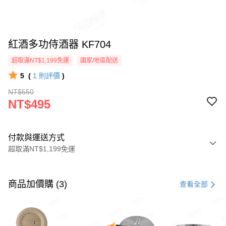
紅酒多功侍酒器 KF704
超取滿NT$1,199免運
國家/地區配送
5
(
1
則評價
)
NT$550
NT$495
付款與運送方式
超取滿NT$1,199免運
付款方式
信用卡一次付款
商品加價購 (3)
查看全部
LINE Pay
Apple Pay