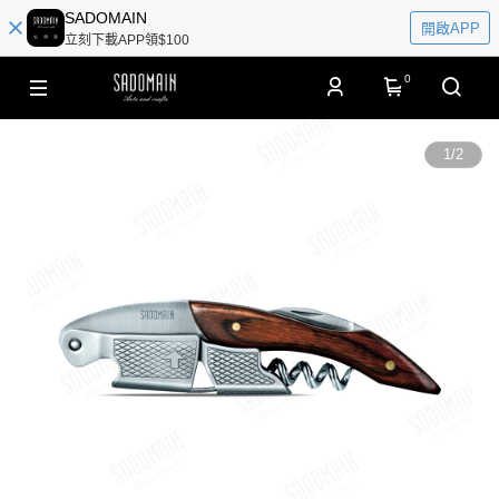
SADOMAIN
開啟APP
立刻下載APP領$100
0
1
/
2