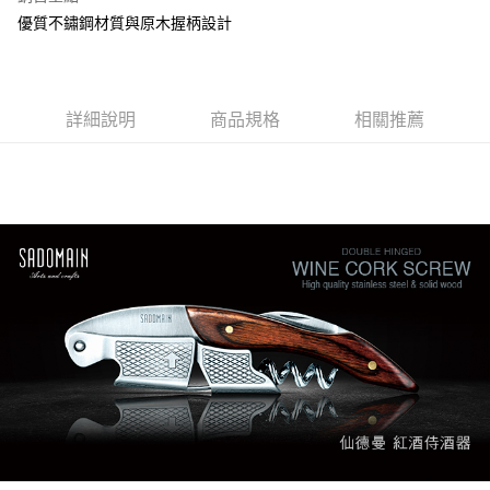
不含例假日 ( 北北基地區若無管理室請備
優質不鏽鋼材質與原木握柄設計
每筆NT$85，滿NT$1,299(含以上)免運費
海外中華郵政配送
查看運費
詳細說明
商品規格
相關推薦