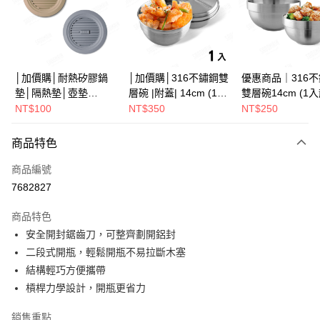
街口支付
悠遊付
Google Pay
│加價購│耐熱矽膠鍋
│加價購│316不鏽鋼雙
優惠商品｜316
墊│隔熱墊│壺墊
層碗 |附蓋| 14cm (1入
雙層碗14cm (1
全盈+PAY
15.2cm GS152
散裝) SG0141
SG0140
NT$100
NT$350
NT$250
ATM付款
商品特色
運送方式
商品編號
全家取貨（下單付款）後，現貨商品將於 3 個工作天內寄出
7682827
（不含訂購當天與例假日）
商品特色
每筆NT$75，滿NT$1,199(含以上)免運費
安全開封鋸齒刀，可整齊劃開鋁封
7-11取貨（下單付款）後，現貨商品將於 3 個工作天內寄出
二段式開瓶，輕鬆開瓶不易拉斷木塞
（不含訂購當天與例假日）
結構輕巧方便攜帶
每筆NT$75，滿NT$1,199(含以上)免運費
槓桿力學設計，開瓶更省力
※ 下單後（不含訂購當天），現貨商品將於１－３個工作天寄出，
銷售重點