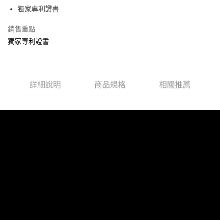
每筆NT$75，滿NT$1,199(含以上)免運費
獨家專利證書
※ 下單後（不含訂購當天），現貨商品將於１－３個工作天寄出，
銷售重點
不含例假日 ( 北北基地區若無管理室請備
獨家專利證書
每筆NT$85，滿NT$1,299(含以上)免運費
海外中華郵政配送
查看運費
詳細說明
商品規格
相關推薦