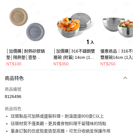
LINE Pay
Apple Pay
街口支付
悠遊付
Google Pay
│加價購│耐熱矽膠鍋
│加價購│316不鏽鋼雙
優惠商品｜316
墊│隔熱墊│壺墊
層碗 |附蓋| 14cm (1入
雙層碗14cm (1
全盈+PAY
15.2cm GS152
散裝) SG0141
SG0140
NT$100
NT$350
NT$250
ATM付款
商品特色
運送方式
商品編號
全家取貨（下單付款）後，現貨商品將於 3 個工作天內寄出
8126496
（不含訂購當天與例假日）
商品特色
每筆NT$75，滿NT$1,199(含以上)免運費
琺瑯製品可加熱或盛裝料理，耐溫度達800度C以上
7-11取貨（下單付款）後，現貨商品將於 3 個工作天內寄出
琺瑯材質不僅美觀，更具備食物料理不留殘味的特點
（不含訂購當天與例假日）
量身訂製的仿皮殼套造型高雅，可充分收納並保護作用