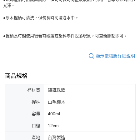
光
澤。
●原木握柄可清洗，但勿長時間浸泡水中。
●握柄長時間使用後若有磁鐵或塑料零件脫落現象，可重新膠黏即可。
顯示電腦版詳細說明
商品規格
杯材質
鑄鐵琺瑯
握柄
山毛櫸木
容量
400ml
口徑
12cm
產地
台灣製造