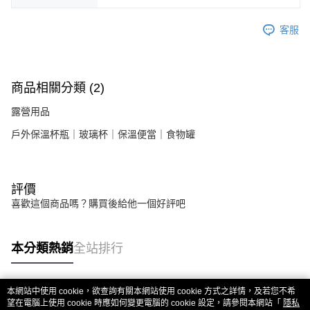
客服
商品相關分類 (2)
露營用品
戶外保溫杯瓶｜玻璃杯｜保溫便當｜食物罐
評價
喜歡這個商品嗎？購買後給他一個好評吧
本分類熱銷
全站排行
本網站中使用 cookie，欲查詢有關本網站使用 cookie 方式之詳情，及若您不希
熱門標籤
望在電腦上使用 cookie 時應如何變更電腦的 cookie 設定，請參閱本網站「
隱私