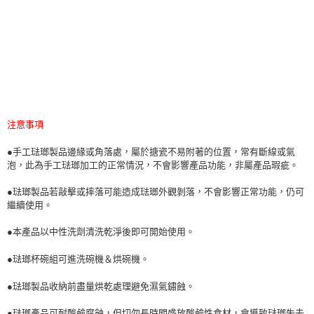
注意事項
●手工琺瑯製品邊緣或角落處，屬於搪瓷不易附著的位置，常有斷線或氣
泡，此
為手工琺瑯加工的正常情況，不會影響產品功能，非屬產品瑕疵。
●琺瑯製品若敲擊或摔落可能造成琺瑯外觀剝落，不會影響正常功能，仍可
繼續
使用。
●本產品以中性洗劑清洗乾淨後即可開始使用。
●
琺瑯杯碗組可進洗碗機＆烘碗機
。
●琺瑯製品收納前盡量烘乾處理避免濕氣鏽蝕。
●琺瑯產品可耐酸鹼腐蝕，但切勿長時間盛放酸鹼性食材，會導致琺瑯失去